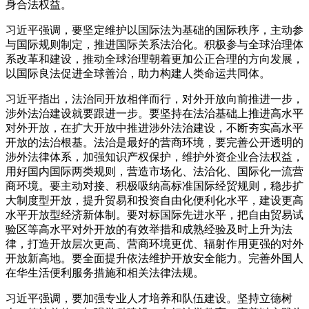
身合法权益。
习近平强调，要坚定维护以国际法为基础的国际秩序，主动参
与国际规则制定，推进国际关系法治化。积极参与全球治理体
系改革和建设，推动全球治理朝着更加公正合理的方向发展，
以国际良法促进全球善治，助力构建人类命运共同体。
习近平指出，法治同开放相伴而行，对外开放向前推进一步，
涉外法治建设就要跟进一步。要坚持在法治基础上推进高水平
对外开放，在扩大开放中推进涉外法治建设，不断夯实高水平
开放的法治根基。法治是最好的营商环境，要完善公开透明的
涉外法律体系，加强知识产权保护，维护外资企业合法权益，
用好国内国际两类规则，营造市场化、法治化、国际化一流营
商环境。要主动对接、积极吸纳高标准国际经贸规则，稳步扩
大制度型开放，提升贸易和投资自由化便利化水平，建设更高
水平开放型经济新体制。要对标国际先进水平，把自由贸易试
验区等高水平对外开放的有效举措和成熟经验及时上升为法
律，打造开放层次更高、营商环境更优、辐射作用更强的对外
开放新高地。要全面提升依法维护开放安全能力。完善外国人
在华生活便利服务措施和相关法律法规。
习近平强调，要加强专业人才培养和队伍建设。坚持立德树