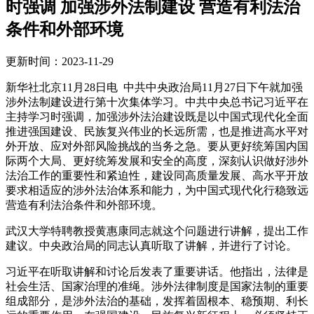
时强调 加强涉外法制建设 营造有利法治
条件和外部环境
更新时间：2023-11-29
新华社北京11月28日电 中共中央政治局11月27日下午就加强
涉外法制建设进行第十次集体学习。中共中央总书记习近平在
主持学习时强调，加强涉外法治建设既是以中国式现代化全面
推进强国建设、民族复兴伟业的长远所需，也是推进高水平对
外开放、应对外部风险挑战的当务之急。要从更好统筹国内国
际两个大局、更好统筹发展和安全的高度，深刻认识做好涉外
法治工作的重要性和紧迫性，建设同高质量发展、高水平开放
要求相适应的涉外法治体系和能力，为中国式现代化行稳致远
营造有利法治条件和外部环境。
武汉大学特聘教授黄惠康同志就这个问题进行讲解，提出工作
建议。中央政治局的同志认真听取了讲解，并进行了讨论。
习近平在听取讲解和讨论后发表了重要讲话。他指出，法律是
社会生活、国家治理的准绳。涉外法律制度是国家法制的重要
组成部分，是涉外法治的基础，发挥着固根本、稳预期、利长