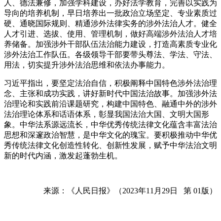
人、德法兼修，加强学科建设，办好法学教育，完善以实践为
导向的培养机制，早日培养出一批政治立场坚定、专业素质过
硬、通晓国际规则、精通涉外法律实务的涉外法治人才。健全
人才引进、选拔、使用、管理机制，做好高端涉外法治人才培
养储备。加强涉外干部队伍法治能力建设，打造高素质专业化
涉外法治工作队伍。各级领导干部要带头尊法、学法、守法、
用法，切实提升涉外法治思维和依法办事能力。
习近平指出，要坚定法治自信，积极阐释中国特色涉外法治理
念、主张和成功实践，讲好新时代中国法治故事。加强涉外法
治理论和实践前沿课题研究，构建中国特色、融通中外的涉外
法治理论体系和话语体系，彰显我国法治大国、文明大国形
象。中华法系源远流长，中华优秀传统法律文化蕴含丰富法治
思想和深邃政治智慧，是中华文化的瑰宝。要积极推动中华优
秀传统法律文化创造性转化、创新性发展，赋予中华法治文明
新的时代内涵，激发起蓬勃生机。
来源：《人民日报》（2023年11月29日 第 01版）