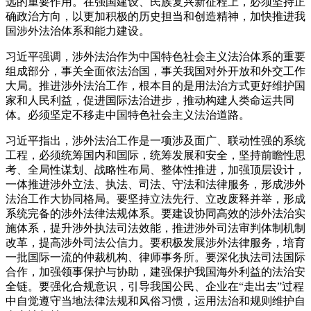
远的重要作用。在强国建设、民族复兴新征程上，必须坚持正
确政治方向，以更加积极的历史担当和创造精神，加快推进我
国涉外法治体系和能力建设。
习近平强调，涉外法治作为中国特色社会主义法治体系的重要
组成部分，事关全面依法治国，事关我国对外开放和外交工作
大局。推进涉外法治工作，根本目的是用法治方式更好维护国
家和人民利益，促进国际法治进步，推动构建人类命运共同
体。必须坚定不移走中国特色社会主义法治道路。
习近平指出，涉外法治工作是一项涉及面广、联动性强的系统
工程，必须统筹国内和国际，统筹发展和安全，坚持前瞻性思
考、全局性谋划、战略性布局、整体性推进，加强顶层设计，
一体推进涉外立法、执法、司法、守法和法律服务，形成涉外
法治工作大协同格局。要坚持立法先行、立改废释并举，形成
系统完备的涉外法律法规体系。要建设协同高效的涉外法治实
施体系，提升涉外执法司法效能，推进涉外司法审判体制机制
改革，提高涉外司法公信力。要积极发展涉外法律服务，培育
一批国际一流的仲裁机构、律师事务所。要深化执法司法国际
合作，加强领事保护与协助，建强保护我国海外利益的法治安
全链。要强化合规意识，引导我国公民、企业在“走出去”过程
中自觉遵守当地法律法规和风俗习惯，运用法治和规则维护自