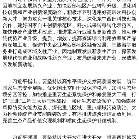
因地制宜发展新兴产业，加快西部地区产业转型升级。强化科
技创新和产业创新深度融合，积极培养引进用好高层次科技创
新人才，努力攻克一批关键核心技术。深化东中西部科技创新
合作，建好国家自主创新示范区、科技成果转移转化示范区。
加快传统产业技术改造，推进重点行业设备更新改造，推动传
统优势产业升级、提质、增效，提高资源综合利用效率和产品
精深加工度。促进中央企业与西部地区融合发展。把旅游等服
务业打造成区域支柱产业。因地制宜发展新质生产力，探索发
展现代制造业和战略性新兴产业，布局建设未来产业，形成地
区发展新动能。
习近平指出，要坚持以高水平保护支撑高质量发展，筑牢
国家生态安全屏障。优化国土空间开发保护格局，加强生态环
境分区管控，加快推进重要生态系统保护和修复重大工程，打
好“三北”工程三大标志性战役。强化生态资源保护，加强森林
草原防灭火能力建设，深化重点区域、重点领域污染防治。大
力推动传统产业节能降碳改造，有序推进煤炭清洁高效利用。
完善生态产品价值实现机制和横向生态保护补偿机制。
习近平强调，要坚持以大开放促进大开发，提高西部地区