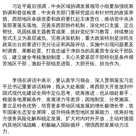
习近平最后强调，中央区域协调发展领导小组要加强统筹
协调和督促检查，中央有关部门要研究提出有针对性的政策举
措。西部地区各级党委和政府要扛起主体责任，推动党中央决
策部署落实落地。完善东西部协作机制，深化对口支援、定点
帮扶。巩固拓展主题教育成果，抓好党纪学习教育，持续整治
形式主义为基层减负。完善决策机制，重大政策特别是涉民生
政策出台前要进行充分论证和风险评估，实施中出现问题要及
时调查、果断处置。打造忠诚干净担当的高素质专业化干部队
伍，建立健全考核激励制度，关心关爱基层干部特别是条件艰
苦地区干部，激励干部锐意进取、大胆开拓、担当作为。
李强在讲话中表示，要认真学习领会、深入贯彻落实习近
平总书记重要讲话精神，既从大处着眼，将西部大开发放到中
国式现代化建设全局中定位思考、统筹推进；也从细处着手，
根据各地禀赋条件、发展潜力等差异，因地制宜、分类施策。
要立足特色优势，培育更多带动区域发展的增长极增长带，筑
牢国家生态安全屏障，提升特殊类型地区发展能力，统筹好地
方债务风险化解和稳定发展。扩大对内对外开放，主动对接国
内其他区域战略，积极融入国际循环，增强西部发展动力活
力。