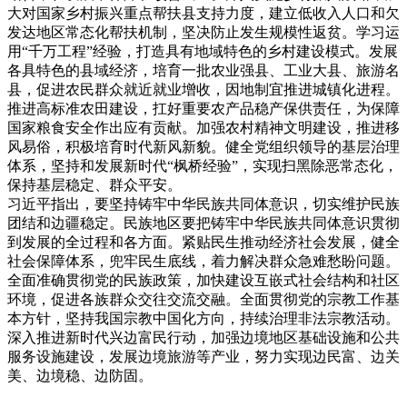
大对国家乡村振兴重点帮扶县支持力度，建立低收入人口和欠
发达地区常态化帮扶机制，坚决防止发生规模性返贫。学习运
用“千万工程”经验，打造具有地域特色的乡村建设模式。发展
各具特色的县域经济，培育一批农业强县、工业大县、旅游名
县，促进农民群众就近就业增收，因地制宜推进城镇化进程。
推进高标准农田建设，扛好重要农产品稳产保供责任，为保障
国家粮食安全作出应有贡献。加强农村精神文明建设，推进移
风易俗，积极培育时代新风新貌。健全党组织领导的基层治理
体系，坚持和发展新时代“枫桥经验”，实现扫黑除恶常态化，
保持基层稳定、群众平安。
习近平指出，要坚持铸牢中华民族共同体意识，切实维护民族
团结和边疆稳定。民族地区要把铸牢中华民族共同体意识贯彻
到发展的全过程和各方面。紧贴民生推动经济社会发展，健全
社会保障体系，兜牢民生底线，着力解决群众急难愁盼问题。
全面准确贯彻党的民族政策，加快建设互嵌式社会结构和社区
环境，促进各族群众交往交流交融。全面贯彻党的宗教工作基
本方针，坚持我国宗教中国化方向，持续治理非法宗教活动。
深入推进新时代兴边富民行动，加强边境地区基础设施和公共
服务设施建设，发展边境旅游等产业，努力实现边民富、边关
美、边境稳、边防固。