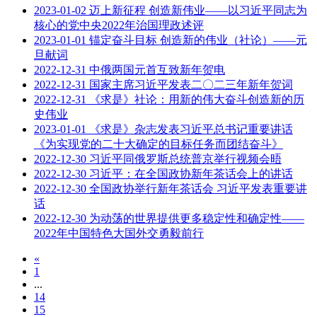
2023-01-02
迈上新征程 创造新伟业——以习近平同志为
核心的党中央2022年治国理政述评
2023-01-01
锚定奋斗目标 创造新的伟业（社论）——元
旦献词
2022-12-31
中俄两国元首互致新年贺电
2022-12-31
国家主席习近平发表二〇二三年新年贺词
2022-12-31
《求是》社论：用新的伟大奋斗创造新的历
史伟业
2023-01-01
《求是》杂志发表习近平总书记重要讲话
《为实现党的二十大确定的目标任务而团结奋斗》
2022-12-30
习近平同俄罗斯总统普京举行视频会晤
2022-12-30
习近平：在全国政协新年茶话会上的讲话
2022-12-30
全国政协举行新年茶话会 习近平发表重要讲
话
2022-12-30
为动荡的世界提供更多稳定性和确定性——
2022年中国特色大国外交勇毅前行
«
1
...
14
15