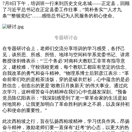
7月8日下午，培训班一行来到历史文化名城——正定县，回顾
了习近平总书记在正定县委工作往事，“简朴务实”“人才九
条”“整顿党纪”……感悟总书记为人民服务的初心使命。
专题研讨会
在专题研讨会上，老师们交流分享培训的学习感受，各抒己
见，谈所思、所感、所悟。地球与空间科学系党委书记、讲席
教授张剑锋表示：“‘三个务必’对南科大教职工非常有指导意
义，建校难，守校强校更难，每个教职工都应有坚定的信念、
自我改革的勇气和奋斗精神。”物理系博士后郭彦江表示：“革
命前辈们吃的是粗茶淡饭，穿的是破衣烂衫，心中蕴含的是必
胜信念，创造出的更是‘敢教日月换新天’的伟大事业。通过此
次学习，这种艰苦奋斗的精神在我们心中也越发深刻。”预备
党员陈亿阳表示：“我深刻感受到了老一辈革命家的生活是如
何地简朴，让我更加明白了革命胜利的来之不易，以及保持初
心和使命的重要性。”
此次西柏坡之行，旨在弘扬西柏坡精神，学习优良作风，昂扬
奋斗精神，激励老师们要一直保有“赶考”的心态，以更大的热