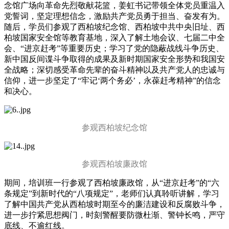
念馆广场向革命先烈敬献花篮，姜虹书记带领全体党员重温入
党誓词，坚定理想信念，激励共产党员勇于担当、奋发有为。
随后，学员们参观了西柏坡纪念馆、西柏坡中共中央旧址、西
柏坡国家安全馆等教育基地，深入了解土地会议、七届二中全
会、“进京赶考”等重要历史；学习了党的隐蔽战线斗争历史、
新中国反间谍斗争取得的成果及新时期国家安全形势和我国安
全战略；深切感受革命先辈的奋斗精神以及共产党人的忠诚与
信仰，进一步坚定了“牢记‘两个务必’，永葆赶考精神”的信念
和决心。
参观西柏坡纪念馆
参观西柏坡廉政馆
期间，培训班一行参观了西柏坡廉政馆，从“进京赶考”的“六
条规定”到新时代的“八项规定”，老师们认真聆听讲解，学习
了解中国共产党从西柏坡时期至今的廉洁建设和反腐败斗争，
进一步拧紧思想阀门，时刻警醒要防微杜渐、警钟长鸣，严守
底线、不逾红线。