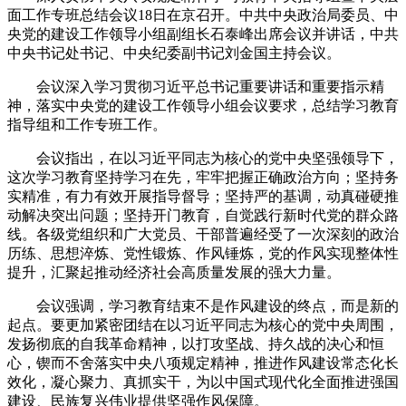
面工作专班总结会议18日在京召开。中共中央政治局委员、中
央党的建设工作领导小组副组长石泰峰出席会议并讲话，中共
中央书记处书记、中央纪委副书记刘金国主持会议。
会议深入学习贯彻习近平总书记重要讲话和重要指示精
神，落实中央党的建设工作领导小组会议要求，总结学习教育
指导组和工作专班工作。
会议指出，在以习近平同志为核心的党中央坚强领导下，
这次学习教育坚持学习在先，牢牢把握正确政治方向；坚持务
实精准，有力有效开展指导督导；坚持严的基调，动真碰硬推
动解决突出问题；坚持开门教育，自觉践行新时代党的群众路
线。各级党组织和广大党员、干部普遍经受了一次深刻的政治
历练、思想淬炼、党性锻炼、作风锤炼，党的作风实现整体性
提升，汇聚起推动经济社会高质量发展的强大力量。
会议强调，学习教育结束不是作风建设的终点，而是新的
起点。要更加紧密团结在以习近平同志为核心的党中央周围，
发扬彻底的自我革命精神，以打攻坚战、持久战的决心和恒
心，锲而不舍落实中央八项规定精神，推进作风建设常态化长
效化，凝心聚力、真抓实干，为以中国式现代化全面推进强国
建设、民族复兴伟业提供坚强作风保障。