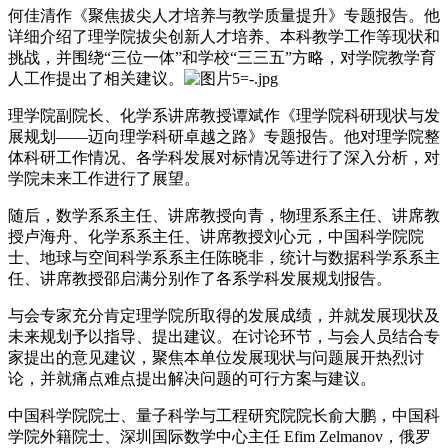
何佳清作《聚焦拔尖人才培养与教学质量提升》专题报告。他
详细介绍了理学院拔尖创新人才培养、本科教学工作等现状和
挑战，并围绕“三位一体”和学校“三三五”方略，对学院教学育
人工作提出了相关建议。
理学院副院长、化学系讲席教授谭斌作《理学院科研现状与发
展规划——迈向理学科研卓越之路》专题报告。他对理学院整
体科研工作情况、各学科发展对标情况等进行了深入分析，对
学院未来工作进行了展望。
随后，数学系系主任、讲席教授向青，物理系系主任、讲席教
授卢海舟、化学系系主任、讲席教授刘心元，中国科学院院
士、地球与空间科学系系主任陈晓非，统计与数据科学系系主
任、讲席教授邵启满分别作了各系学科发展规划报告。
与会专家充分肯定理学院所取得的发展成绩，并就发展现状及
未来规划予以指导、提出建议。在讨论环节，与会人员结合专
家提出的意见建议，聚焦本单位发展现状与问题展开热烈讨
论，并就痛点难点提出解决问题的可行方案与建议。
中国科学院院士、量子科学与工程研究院院长俞大鹏，中国科
学院外籍院士、深圳国际数学中心主任 Efim Zelmanov，俄罗