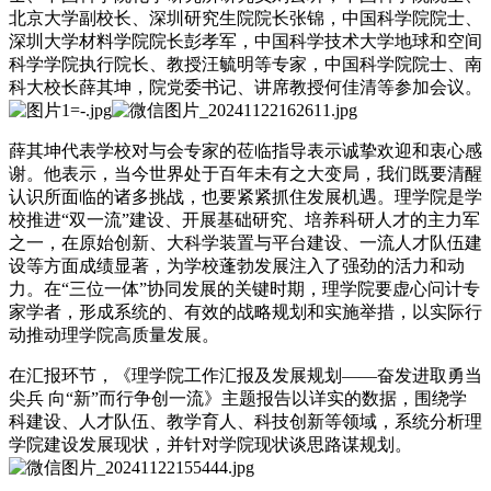
北京大学副校长、深圳研究生院院长张锦，中国科学院院士、
深圳大学材料学院院长彭孝军，中国科学技术大学地球和空间
科学学院执行院长、教授汪毓明等专家，中国科学院院士、南
科大校长薛其坤，院党委书记、讲席教授何佳清等参加会议。
薛其坤代表学校对与会专家的莅临指导表示诚挚欢迎和衷心感
谢。他表示，当今世界处于百年未有之大变局，我们既要清醒
认识所面临的诸多挑战，也要紧紧抓住发展机遇。理学院是学
校推进“双一流”建设、开展基础研究、培养科研人才的主力军
之一，在原始创新、大科学装置与平台建设、一流人才队伍建
设等方面成绩显著，为学校蓬勃发展注入了强劲的活力和动
力。在“三位一体”协同发展的关键时期，理学院要虚心问计专
家学者，形成系统的、有效的战略规划和实施举措，以实际行
动推动理学院高质量发展。
在汇报环节，《理学院工作汇报及发展规划——奋发进取勇当
尖兵 向“新”而行争创一流》主题报告以详实的数据，围绕学
科建设、人才队伍、教学育人、科技创新等领域，系统分析理
学院建设发展现状，并针对学院现状谈思路谋规划。