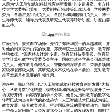
来题为“人工智能赋能科技教育创新发展”的专题讲座。南方科
技大学党委书记姜虹、党委副书记张凌等出席活动，学校两委
委员、各基层党组织负责人、各院系和职能部门负责人、博士
生导师代表、辅导员代表及研究生代表等聆听讲座。讲座由姜
虹主持。
讲座现场
讲座伊始，姜虹向在场师生介绍了郑庆华院士的卓越成就，并
对他的到来表示由衷的欢迎。郑庆华院士是国家杰青、教育部
特聘教授、“国家特支计划”专家、教育部科技委委员、教育部
大学计算机教学指导委员会主任，国家自然科学基金创新群体
负责人。他在教育领域及人工智能领域深耕多年，荣膺多项国
家级和省部级大奖，其研究成果不仅站在学术前沿，更对教育
改革发展具有重要的引领作用。
讲座中，郑庆华院士以“人工智能赋能科技教育创新发展”为核
心，从教育数字化转型、模式创新和内涵提升等维度展开了一
场视野开阔、内容深刻的学术分享。他首先指出教育的数字化
转型已成为当今时代的必然趋势，人工智能技术已经成为促进
教育发展、提升教育质量、推进国际交流的重要驱动力。郑院
士带领大家回顾了人类发展迄今为止重大的发现发明，阐明了