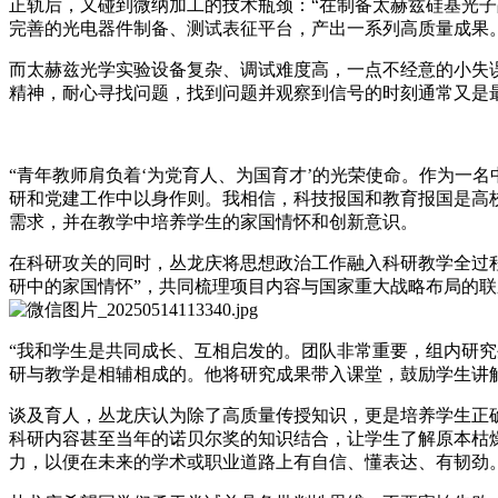
正轨后，又碰到微纳加工的技术瓶颈：“在制备太赫兹硅基光
完善的光电器件制备、测试表征平台，产出一系列高质量成果。
而太赫兹光学实验设备复杂、调试难度高，一点不经意的小失
精神，耐心寻找问题，找到问题并观察到信号的时刻通常又是
“青年教师肩负着‘为党育人、为国育才’的光荣使命。作为一
研和党建工作中以身作则。我相信，科技报国和教育报国是高
需求，并在教学中培养学生的家国情怀和创新意识。
在科研攻关的同时，丛龙庆将思想政治工作融入科研教学全过
研中的家国情怀”，共同梳理项目内容与国家重大战略布局的联
“我和学生是共同成长、互相启发的。团队非常重要，组内研
研与教学是相辅相成的。他将研究成果带入课堂，鼓励学生讲
谈及育人，丛龙庆认为除了高质量传授知识，更是培养学生正
科研内容甚至当年的诺贝尔奖的知识结合，让学生了解原本枯
力，以便在未来的学术或职业道路上有自信、懂表达、有韧劲。