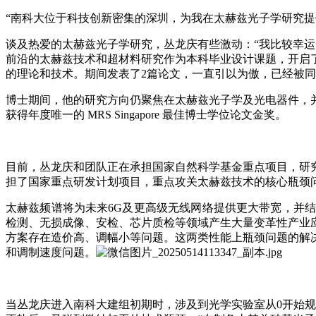
“南科大位于科技创新密集的深圳，为我在太赫兹光子学研究
谈及热爱的太赫兹光子学研究，丛龙庆有些激动：“我比较幸运
前沿的太赫兹技术和超材料研究作为本科毕业设计课题，开启
的理论和技术。期间发表了2篇论文，一直引以为傲，已经被同行
博士期间，他的研究方向仍聚焦在太赫兹光子学及光电器件，
获得年度唯一的 MRS Singapore 最佳博士学位论文金奖。
目前，丛龙庆和团队正在承担国家自然科学基金重点项目，研
担了国家重点研发计划项目，重点攻关太赫兹技术的核心瓶颈
太赫兹频谱将为未来6G及更高级无线网络提供更大带宽，并
检测、无损成像、安检、芯片质检等领域产生大量变革性产业
方案存在造价高、调幅小等问题。这两类性能上瓶颈问题的解
和调制速度问题。
当丛龙庆进入南科大建组初期时，涉及到光学实验室从0开始规