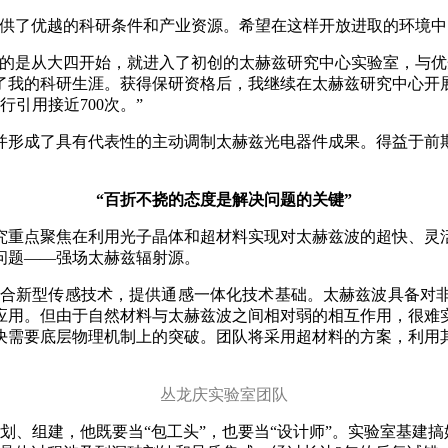
提供了优越的科研条件和产业资源。希望在这样开放进取的环境中
的是从大四开始，就进入了初创的太赫兹研究中心实验室，与优
了我的科研生涯。获得保研资格后，我继续在太赫兹研究中心开
引用接近700次。”
并形成了具有代表性的主动调制太赫兹光电器件成果。得益于前
“百折不挠的态度是解决问题的关键”
究重点聚焦在利用光子晶体和超材料实现对太赫兹波的超快、灵
问题——强场太赫兹辐射源。
结合新型传感技术，提供通感一体化技术基础。太赫兹波具备对
应用。但由于自然材料与太赫兹波之间相对弱的相互作用，很难
决需要底层物理机制上的突破。团队将采用超材料的方案，利用
丛龙庆实验室团队
划、组建，他既要当“包工头”，也要当“设计师”。实验室基建