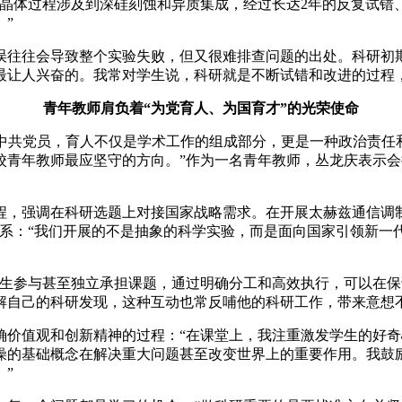
子晶体过程涉及到深硅刻蚀和异质集成，经过长达2年的反复试错
”
误往往会导致整个实验失败，但又很难排查问题的出处。科研初
最让人兴奋的。我常对学生说，科研就是不断试错和改进的过程
青年教师肩负着“为党育人、为国育才”的光荣使命
名中共党员，育人不仅是学术工作的组成部分，更是一种政治责任
校青年教师最应坚守的方向。”作为一名青年教师，丛龙庆表示
程，强调在科研选题上对接国家战略需求。在开展太赫兹通信调制
系：“我们开展的不是抽象的科学实验，而是面向国家引领新一
究生参与甚至独立承担课题，通过明确分工和高效执行，可以在保
解自己的科研发现，这种互动也常反哺他的科研工作，带来意想
确价值观和创新精神的过程：“在课堂上，我注重激发学生的好
燥的基础概念在解决重大问题甚至改变世界上的重要作用。我鼓
”