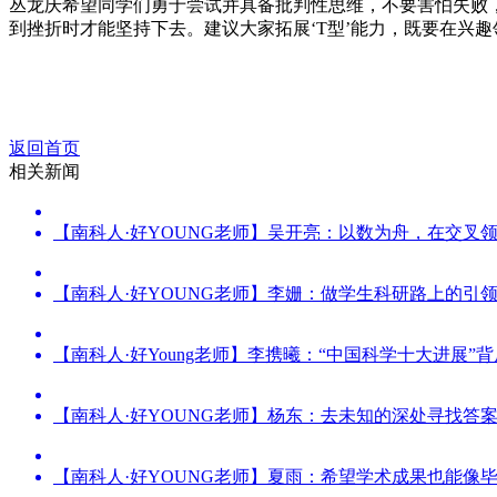
丛龙庆希望同学们勇于尝试并具备批判性思维，不要害怕失败
到挫折时才能坚持下去。建议大家拓展‘T型’能力，既要在兴
返回首页
相关新闻
【南科人·好YOUNG老师】吴开亮：以数为舟，在交叉
【南科人·好YOUNG老师】李姗：做学生科研路上的引
【南科人·好Young老师】李携曦：“中国科学十大进展”
【南科人·好YOUNG老师】杨东：去未知的深处寻找答
【南科人·好YOUNG老师】夏雨：希望学术成果也能像