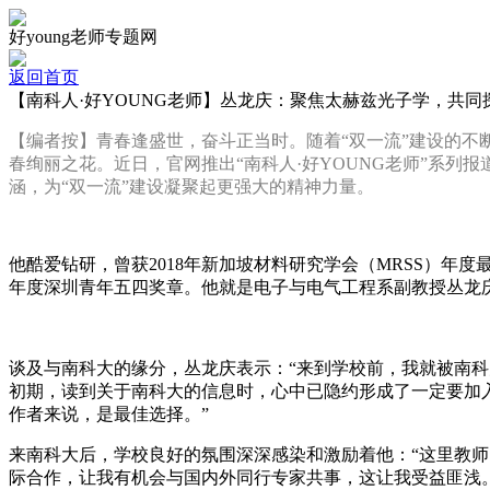
好young老师专题网
返回首页
【南科人·好YOUNG老师】丛龙庆：聚焦太赫兹光子学，共同
【编者按】青春逢盛世，奋斗正当时。随着“双一流”建设的
春绚丽之花。近日，官网推出“南科人·好YOUNG老师”系
涵，为“双一流”建设凝聚起更强大的精神力量。
他酷爱钻研，曾获2018年新加坡材料研究学会（MRSS）年度最佳
年度深圳青年五四奖章。他就是电子与电气工程系副教授丛龙
谈及与南科大的缘分，丛龙庆表示：“来到学校前，我就被南科
初期，读到关于南科大的信息时，心中已隐约形成了一定要加
作者来说，是最佳选择。”
来南科大后，学校良好的氛围深深感染和激励着他：“这里教
际合作，让我有机会与国内外同行专家共事，这让我受益匪浅