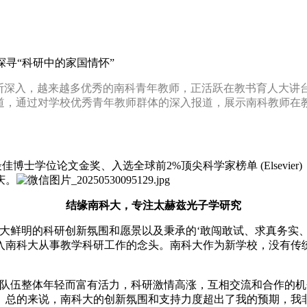
探寻“科研中的家国情怀”
不断深入，越来越多优秀的南科青年教师，正活跃在教书育人大讲
列报道，通过对学校优秀青年教师群体的深入报道，展示南科教师在
博士学位论文金奖、入选全球前2%顶尖科学家榜单 (Elsevie
庆。
结缘南科大，专注太赫兹光子学研究
大鲜明的科研创新氛围和愿景以及秉承的‘敢闯敢试、求真务实
入南科大从事教学科研工作的念头。南科大作为新学校，没有传
师队伍整体年轻而富有活力，科研激情高涨，互相交流和合作的
。总的来说，南科大的创新氛围和支持力度超出了我的预期，我