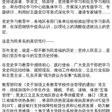
坚持读原著、学原文、悟原理，坚持集中学习和自主学习相结
合，举办理论学习中心组集体学习，开展深入的专题学习、专
题研讨，利用好主题党日等形式深化学习，邀请专家辅导……
党史学习教育中，各地区各部门各单位纷纷掀起理论学习新高
潮，在深思细悟中提高认识，以理论上的清醒促进政治上的坚
定。
这是为民务实的真切笃行——
百年党史，就是一部不断为民造福的历史；坚持人民至上，是
我们党百年奋斗的宝贵历史经验。
在党史学习教育中感悟初心、践行使命，广大党员干部把学习
党史同总结经验、观照现实、推动工作相结合，立足行业实际
和主责主业，扎实开展“我为群众办实事”实践活动。
教育部印发《关于加强义务教育学校作业管理的通知》等文
件，持续加强中小学生作业、睡眠、手机、读物、体质“五项
管理”；黑龙江立足东北地区群众冬季供暖需求，修订《黑龙
江省城市供热条例》，将居民供热室温标准由原来的18℃提升
到20℃；建设银行支持保障性租赁住房和公租房发展，助力解
决百姓住房难题；上海交通大学联合多校举办毕业生系列招聘