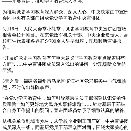
——开展宣讲，推动学习教育深入基层。
为推动党史学习教育深入群众、深入人心，中央决定由中宣部
会同中央有关部门组成党史学习教育中央宣讲团。
3月16日，人民大会堂小礼堂，党史学习教育中央宣讲团首场
报告会拉开帷幕。在京党政军机关干部、中央企业负责人、高
校师生代表和各界群众700余人早早就座，现场聆听宣讲报
告。
“开展好党史学习教育有何重大意义”“学习教育重点涵盖哪些
方面”……中央宣讲团成员深入浅出的讲解，让现场听众受益
匪浅。
5天之后，福建省福州市马尾区滨江社区党群服务中心气氛热
烈，不时传出阵阵掌声。
“在党史学习教育中，如何引导基层党员干部深刻认识党的性
质宗旨”“如何更好地为民办实事解难题”……针对基层干部结
合自身工作提出的疑问，宣讲团成员给予了细致认真的解答。
从机关单位到城市乡村，从学校企业到车间厂矿，中央宣讲团
成员深入一线，同基层党员干部群众面对面，围绕大家关心的