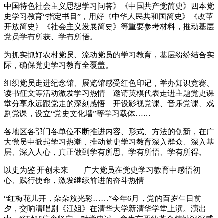
中国特色社会主义思想学习问答》《中国共产党简史》四本党
史学习教育“指定书目”，用好《中华人民共和国简史》《改革
开放简史》《社会主义发展简史》等重要参考材料，推动基层
党员学有所获、学有所悟。
为抓实抓好农村党员、流动党员的学习教育，基层纷纷结合实
际，确保党史学习教育全覆盖。
组织党员走进纪念馆、展览馆感受红色印记，举办知识竞赛、
读书征文等活动激发学习热情，邀请英模代表走进主题党史课
堂分享永远跟党走的深刻感悟，开设影视党课、音乐党课、戏
剧党课，设立“党史文化墙”等学习载体……
各地区各部门各单位不断推进内容、形式、方法的创新，在广
大党员中掀起学习热潮，推动党史学习教育深入群众、深入基
层、深入人心，真正做到学有所思、学有所悟、学有所得。
以史为鉴 开创未来——广大党员在党史学习教育中感悟初
心、践行使命，激发继续前进的奋斗热情
“红梅花儿开，朵朵放光彩……”今年6月，党的百岁生日前
夕，交响清唱剧《江姐》在清华大学新清华学堂上演。演出