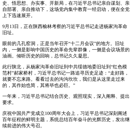
史、悟思想、办实事、开新局，在习近平总书记亲自谋划、亲
自部署、亲自推动下，这场党内集中教育一经启动，便在全党
上下迅速展开。
9月13日，正在陕西榆林考察的习近平总书记走进杨家沟革命
旧址。
眼前的几孔窑洞，正是当年召开“十二月会议”的地方。旧址
内，一侧是影响中国历史的革命先辈群像，一侧是会议场景的
油画。倾听历史的回响，总书记久久凝思。
此行陕北，从杨家沟革命旧址到中共绥德地委旧址到“红色模
范村”郝家桥村，习近平总书记一路追寻历史足迹：“走好路，
就要不忘来路。看看过去的沟沟坎坎，我们是从这里走过来
的，其作始也简，其将毕也必巨。”
一年来，习近平总书记结合历史、观照现实，深入阐释、提出
要求。
庆祝中国共产党成立100周年大会上，习近平总书记深刻阐述
百年征程的鲜明主题，系统总结百年奋斗的光辉历史，发出继
续前进的伟大号召。