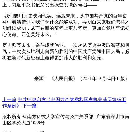
上，习近平总书记又发出振聋发聩的号召——
“我们要用历史映照现实、远观未来，从中国共产党的百年奋
斗中看清楚过去我们为什么能够成功、弄明白未来我们怎样才
能继续成功，从而在新的征程上更加坚定、更加自觉地牢记初
心使命、开创美好未来。”
历史照亮未来，奋斗成就伟业。一次次从历史中汲取智慧和勇
气，一次次从胜利走向新的胜利的中国共产党和中国人民，必
将在新时代新征程上赢得更加伟大的胜利和荣光。
来源： 《人民日报》（2021年12月24日01版）
上一篇
中共中央印发《中国共产党党和国家机关基层组织工
作条例》
下一篇
版权所有 © 南方科技大学宣传与公共关系部 | 广东省深圳市南
山区学苑大道1088号