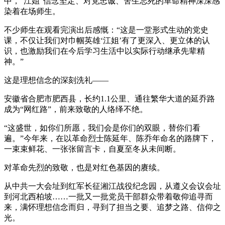
中，“江姐”信念坚定、对党忠诚、舍生忘死的革命精神深深感
染着在场师生。
不少师生在观看完演出后感慨：“这是一堂形式生动的党史
课，不仅让我们对巾帼英雄‘江姐’有了更深入、更立体的认
识，也激励我们在今后学习生活中以实际行动继承先辈精
神。”
这是理想信念的深刻洗礼——
安徽省合肥市肥西县，长约1.1公里、通往繁华大道的延乔路
成为“网红路”，前来致敬的人络绎不绝。
“这盛世，如你们所愿，我们会是你们的双眼，替你们看
遍。”今年来，在以革命烈士陈延年、陈乔年命名的路牌下，
一束束鲜花、一张张留言卡，自夏至冬从未间断。
对革命先烈的致敬，也是对红色基因的赓续。
从中共一大会址到红军长征湘江战役纪念园，从遵义会议会址
到河北西柏坡……一批又一批党员干部群众带着敬仰追寻而
来，满怀理想信念而归，寻到了担当之要、追梦之路、信仰之
光。