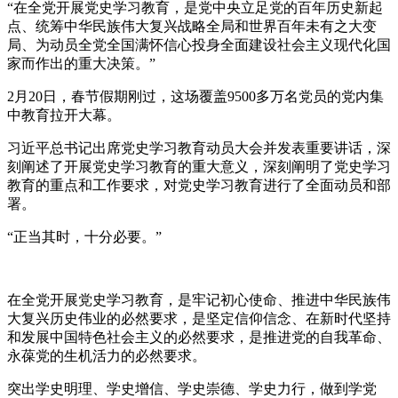
“在全党开展党史学习教育，是党中央立足党的百年历史新起
点、统筹中华民族伟大复兴战略全局和世界百年未有之大变
局、为动员全党全国满怀信心投身全面建设社会主义现代化国
家而作出的重大决策。”
2月20日，春节假期刚过，这场覆盖9500多万名党员的党内集
中教育拉开大幕。
习近平总书记出席党史学习教育动员大会并发表重要讲话，深
刻阐述了开展党史学习教育的重大意义，深刻阐明了党史学习
教育的重点和工作要求，对党史学习教育进行了全面动员和部
署。
“正当其时，十分必要。”
在全党开展党史学习教育，是牢记初心使命、推进中华民族伟
大复兴历史伟业的必然要求，是坚定信仰信念、在新时代坚持
和发展中国特色社会主义的必然要求，是推进党的自我革命、
永葆党的生机活力的必然要求。
突出学史明理、学史增信、学史崇德、学史力行，做到学党