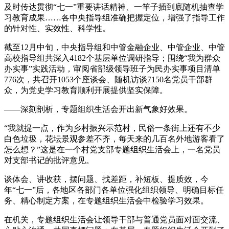
及时传达贯彻“七一”重要讲话精神、一竿子插到底随机抽查学
习教育成果……各中央指导组准确把握定位，增强了指导工作
的针对性、实效性、科学性。
截至12月中旬，中央指导组和中管金融企业、中管企业、中管
高校指导组共深入4182个基层单位调研指导；围绕“我为群众
办实事”实践活动，审阅省部级领导班子为民办实事项目清单
776次，共召开1053个座谈会、随机访谈7150名党员干部群
众，为党史学习教育顺利开展提供坚实保障。
——深刻剖析，专题组织生活会开出新气象好效果。
“我就提一点，作为乡村振兴示范村，民俗一条街上还有不少
白色垃圾，花坛景观参差不齐，每天来的几百名外地游客看了
怎么想？”这是在一个村党支部专题组织生活会上，一名党员
对支部书记的批评意见。
谈体会、讲收获，摆问题、找差距，补短板、提质效，今
年“七一”后，各地区各部门各单位强化组织领导、明确目标任
务、精心制定方案，在专题组织生活会中检验学习效果。
在机关，专题组织生活会让领导干部与普通党员面对面交流、