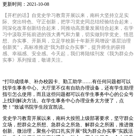
更新时间：2021-10-08
【开栏的话】自党史学习教育开展以来，南科大坚持立足实
际、突出特色、守正创新，把学习党史同总结经验结合起来，
同深化改革创新结合起来，同推动高质量发展结合起来，在学
习中汲取开拓前进的强大勇气和力量，切实做到学党史、悟思
想、办实事、开新局，立足学校新十年新开局增设“基层治理
创新奖”，高标准推进“我为群众办实事”，提升师生的获得
感、幸福感、安全感。今天起，我们将陆续刊发《我为群众办
实事》系列报道，敬请关注。
“打印成绩单、补办校园卡、勤工助学……有任何问题都可以
找学生事务中心。大厅里不仅有自助办理设备，还有学生助理
指引怎么使用，而且这些问题都可以在学生事务中心的公众号
上找到解决方法。在学生事务中心办理业务太方便了，点
赞！”致诚书院学生段宜凯说。
党史学习教育开展以来，南科大按照上级部署要求，坚守群众
立场，想群众之所想、急群众之所急、解群众之所困，推进微
创新、微治理，聚焦小切口扎实开展“我为群众办实事”实践活