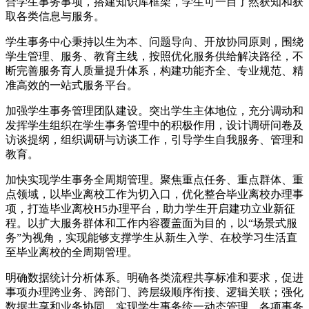
合学生事务事项，搭建知识库框架，学生可一目了然获知和获
取各类信息与服务。
学生事务中心秉持以生为本、问题导向、开放协同原则，围绕
学生管理、服务、教育主线，按照优化服务供给解决路径，不
断完善服务育人质量提升体系，构建功能齐全、专业规范、精
准高效的一站式服务平台。
加强学生事务管理团队建设。突出学生主体地位，充分调动和
发挥学生组织在学生事务管理中的积极作用，设计调研问卷及
访谈提纲，组织调研与访谈工作，引导学生自我服务、管理和
教育。
加快实现学生事务全周期管理。聚焦重点任务、重点群体、重
点领域，以毕业离校工作为切入口，优化整合毕业离校办理事
项，打造毕业离校H5办理平台，助力学生开启建功立业新征
程。以扩大服务群体和工作内容覆盖面为目的，以“场景式服
务”为视角，实现能够支撑学生从新生入学、在校学习生活直
至毕业离校的全周期管理。
明确数据统计分析体系。明确各类流程共享标准和要求，促进
事项办理跨业务、跨部门、跨层级顺序衔接、逻辑关联；强化
数据共享和业务协同，实现学生事务统一动态管理，各项事务