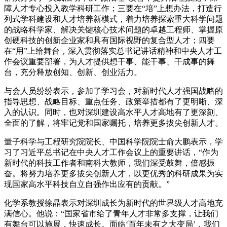
障人才专心投入教学科研工作；三要在“培”上想办法，打造行
列式学科建设和人才培养新模式，着力培养探索重大科学问题
的战略科学家、解决关键核心技术问题的卓越工程师、掌握原
创硬科技的创新企业家和具有国际视野的复合型人才；四要
在“用”上给舞台，深入贯彻落实总书记讲话精神和中央人才工
作会议重要部署，为人才提供想干事、能干事、干成事的舞
台，充分释放创知、创新、创业活力。
与会人员纷纷表示，参加了学习会，对新时代人才强国战略的
指导思想、战略目标、重点任务、政策举措都有了更明晰、深
入的认识。同时，也对深圳建设高水平人才高地有了更深刻、
全面的了解，将牢记党和国家嘱托，培养更多拔尖创新人才。
量子科学与工程研究院院长、中国科学院院士俞大鹏表示，学
习了习近平总书记在中央人才工作会议上的重要讲话，“作为
新时代的科技工作者和南科大教师，我们深受鼓舞，倍感振
奋。将努力培养更多拔尖创新人才，以更优秀的科研成果为实
现国家高水平科技自立自强作出应有的贡献。”
化学系教授徐晶表示对深圳成长为新时代的世界级人才高地充
满信心。他说：“国家省市给了青年人才非常多支撑，让我们
有舞台可以施展，快速成长。面临‘百年未有之大变局’，我们