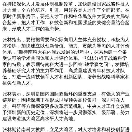
在持续深化人才发展体制机制改革，加快建设国家战略科技人
才力量，全方位培养、引进、用好各类人才作了全面部署。在
新时代新形势下，要把人才工作和中华民族伟大复兴的大局结
合起来，把人才工作、科技创新和祖国强盛的关键变量结合起
来，形成人才工作的新态势。
张林指出，要根据需要和实际向用人主体充分授权，积极为人
才松绑，加快建立以创新价值、能力、贡献为导向的人才评价
体系，“期待南科大在内涵式发展的过程中，探索构建一个备
受认可的学术共同体和人才评价体系。”张林分析了战略科学
家的特质，表示期待南科大进一步回答“钱学森之问”，发挥培
养基础研究人才的主力军作用，高质量建设青年科技人才队
伍，打造一流科技领军人才和创新团队，培养出战略科学家和
拔尖创新人才。
张林表示，深圳是国内国际双循环的重要支点，有强大的产业
链基础；围绕深圳正在形成世界顶尖高校集群；深圳可在人
才、科研等方面探索更多改革示范机制。中央人才工作会议赋
予深圳新的历史定位，深圳将进一步贯彻落实上级部署，努力
建设粤港澳大湾区高水平人才高地。
张林期待南科大教师，立足大湾区，对人才培养和科技创新进