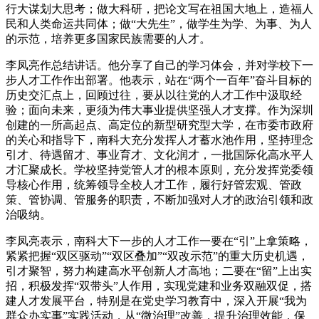
行大谋划大思考；做大科研，把论文写在祖国大地上，造福人
民和人类命运共同体；做“大先生”，做学生为学、为事、为人
的示范，培养更多国家民族需要的人才。
李凤亮作总结讲话。他分享了自己的学习体会，并对学校下一
步人才工作作出部署。他表示，站在“两个一百年”奋斗目标的
历史交汇点上，回顾过往，要从以往党的人才工作中汲取经
验；面向未来，更须为伟大事业提供坚强人才支撑。作为深圳
创建的一所高起点、高定位的新型研究型大学，在市委市政府
的关心和指导下，南科大充分发挥人才蓄水池作用，坚持理念
引才、待遇留才、事业育才、文化润才，一批国际化高水平人
才汇聚成长。学校坚持党管人才的根本原则，充分发挥党委领
导核心作用，统筹领导全校人才工作，履行好管宏观、管政
策、管协调、管服务的职责，不断加强对人才的政治引领和政
治吸纳。
李凤亮表示，南科大下一步的人才工作一要在“引”上拿策略，
紧紧把握“双区驱动”“双区叠加”“双改示范”的重大历史机遇，
引才聚智，努力构建高水平创新人才高地；二要在“留”上出实
招，积极发挥“双带头”人作用，实现党建和业务双融双促，搭
建人才发展平台，特别是在党史学习教育中，深入开展“我为
群众办实事”实践活动，从“微治理”改善，提升治理效能，保