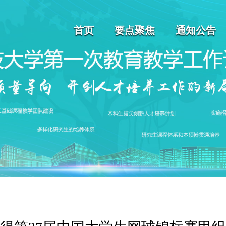
首页
要点聚焦
通知公告