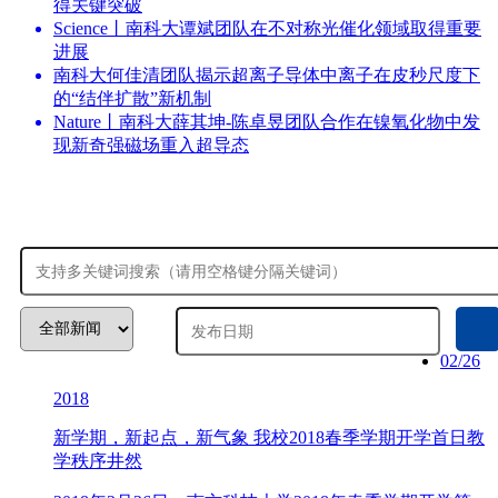
得关键突破
Science丨南科大谭斌团队在不对称光催化领域取得重要
进展
南科大何佳清团队揭示超离子导体中离子在皮秒尺度下
的“结伴扩散”新机制
Nature丨南科大薛其坤-陈卓昱团队合作在镍氧化物中发
现新奇强磁场重入超导态
02/26
2018
新学期，新起点，新气象 我校2018春季学期开学首日教
学秩序井然