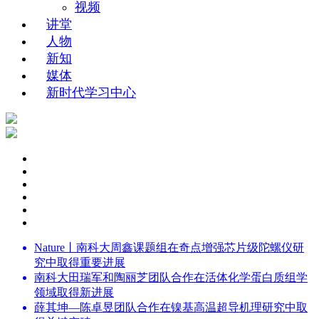
视频
讲堂
人物
新知
媒体
新时代学习中心
Nature丨南科大周鑫课题组在奇点增强芯片级陀螺仪研
究中取得重要进展
南科大田瑞军和陶丽芝团队合作在活体化学蛋白质组学
领域取得新进展
薛其坤—陈卓昱团队合作在镍基高温超导机理研究中取