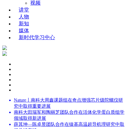
视频
讲堂
人物
新知
媒体
新时代学习中心
Nature丨南科大周鑫课题组在奇点增强芯片级陀螺仪研
究中取得重要进展
南科大田瑞军和陶丽芝团队合作在活体化学蛋白质组学
领域取得新进展
薛其坤—陈卓昱团队合作在镍基高温超导机理研究中取