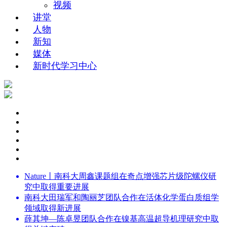
视频
讲堂
人物
新知
媒体
新时代学习中心
Nature丨南科大周鑫课题组在奇点增强芯片级陀螺仪研
究中取得重要进展
南科大田瑞军和陶丽芝团队合作在活体化学蛋白质组学
领域取得新进展
薛其坤—陈卓昱团队合作在镍基高温超导机理研究中取