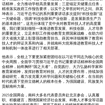
话精神，全力推动学校高质量发展；三是锚定关键重点任务，
精准落实政府工作报告要求，以实干之举答好时代之问。薛其
坤表示，习近平总书记的系列重要讲话多次提到“科技创新”这
一关键命题，强调“科技创新和产业创新，是发展新质生产力
的基本路径”，这充分体现了党中央对教育科技人才的高度重
视，我们要深刻领悟一体推进教育发展、科技创新、人才培养
的重要意义，立足本职工作推动教育支撑国家战略，在助力经
济大省挑大梁上彰显强劲教育担当。薛其坤详细阐释了教育科
技人才的辩证关系和内涵，并就南科大统筹推进教育科技人才
体制机制一体改革进行了相关部署。
他表示，全校上下要更加紧密团结在以习近平同志为核心的党
中央周围，全面学习贯彻习近平总书记重要讲话精神和全国两
会精神，始终胸怀“国之大者”，自觉践行、大力弘扬科学家和
教育家精神，发挥好教育对科技、人才的支撑作用，持续加强
基础研究，着力攻克重大科学问题和关键核心技术，在当前的
时代机遇下坚持立德树人的根本任务，为强国建设、民族复兴
贡献南科力量。
2025全国两会，南科大多名代表委员奔赴北京参会，认真履
职、积极建言，围绕国家经济社会发展、科教人才事业等话题
发出响亮的“南科声音”，展现了南科人的精神风貌和责任担