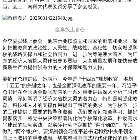
当。会上，南科大代表委员分享了参会感受。
金李线上参会
金李委员线上参会，他表示要按照党和国家的部署和要求，深
刻把握教育的政治性、人民性、战略性、基础性，切实增强学
校的战略支撑力和社会协同力，进一步为粤港澳大湾区、为广
东的经济大省挑大梁作出更多贡献，为高质量发展和加快形成
新质生产力提供强有力的人才保障和智力支持。
姜虹作总结讲话。她表示，今年是 “十四五”规划收官、谋划
“十五五”的关键之年，也是全面深化改革的重要一年。习近平
总书记在全国两会期间发表的一系列重要讲话深入分析了时代
局势，深刻阐明了经济大省挑大梁的着力点，特别是就强化教
育、科技和人才的支撑作用提出了明确的要求，为学校下一步
的工作提供了重要的指导和遵循，我们要深刻领会学习、抓好
贯彻落实，将党中央决策部署转化为学校深化改革、推动高水
平建设的生动实践，以实际行动坚定拥护 “两个确立”、坚决
做到 “两个维护”。要深刻领会习近平总书记和党中央带领全
国上下取得的重要成就，切实增强中国式现代化建设的信心和