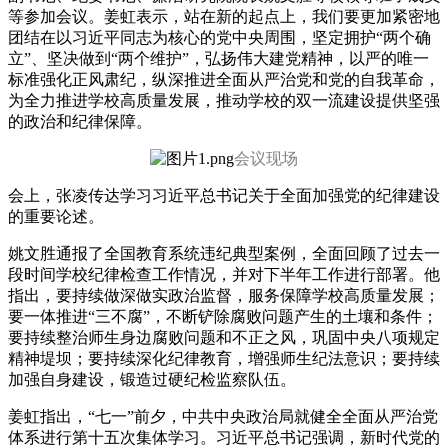
等参加会议。姜虹表示，站在新的起点上，我们要更加紧密地
团结在以习近平同志为核心的党中央周围，坚定拥护“两个确
立”、坚决做到“两个维护”，弘扬伟大建党精神，以严的唯一
标准强化正风肃纪，纵深推进全面从严治党和党的自我革命，
为全力推进学校高质量发展，推动学校的双一流建设提供坚强
的政治和纪律保障。
会议现场
会上，张凌传达学习习近平总书记关于全面加强党的纪律建设
的重要论述。
姚文胜通报了全国教育系统违纪典型案例，全面回顾了过去一
段时间学校纪律检查工作情况，并对下半年工作进行部署。他
指出，要持续做深做实政治监督，服务保障学校高质量发展；
要一体推进“三不腐”，不断铲除腐败问题产生的土壤和条件；
要持续整治师生身边腐败问题和不正之风，巩固中央八项规定
精神堤坝；要持续深化纪律教育，增强师生纪法意识；要持续
加强自身建设，锻造过硬纪检监察队伍。
姜虹指出，“七一”前夕，中共中央政治局就健全全面从严治党
体系进行第十五次集体学习。习近平总书记强调，新时代党的