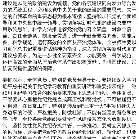
建设是以党的政治建设为统领、党的各项建设同向发力综合发
力的系统工程，必须以党中央关于党的建设的重要思想、关于
党的自我革命的重要思想为根本遵循，坚持和加强党的全面领
导和党中央集中统一领导，贯彻落实新时代党的建设总要求，
用系统思维、科学方法推进管党治党内容全涵盖、对象全覆
盖、责任全链条、制度全贯通，进一步健全要素齐全、功能完
备、科学规范、运行高效的全面从严治党体系。全校师生要以
习近平总书记重要讲话精神为指引，深入贯彻落实新时代党的
建设总要求，为进一步健全要素齐全、功能完备、科学规范、
运行高效的全面从严治党体系作出积极贡献，为强国建设、民
族复兴提供坚强的保障。
姜虹表示，全体党员，特别是党员领导干部，要继续深入学习
近平总书记关于党纪学习教育的重要讲话和重要指示精神，继
续用党纪学习教育的政治要求来矫正思想和行动。全体党员、
干部要从心里把党纪党规当成高压线和警觉线，不可触碰更不
可逾越。在日常工作，特别是涉及到“三重一大”事项和身边人
身边事的时候，严格把关，防微杜渐，不能有丝毫的懈怠和侥
幸心理。全校各级党组织要健全作风建设常态化长效制度机
制，坚持党性党风党纪齐抓共管、一体推动。要树立真抓实干
的风向标，既要把党纪学习教育的经验巩固好、转化好，也要
持续不断推进自查自纠工作，健全精准发力、标本兼治的监管