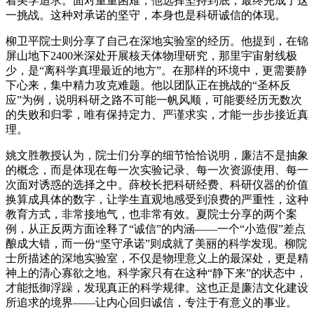
着美学追求。面对重重困难，他选择坚持到底，最终完成了这
一挑战。这种对承诺的坚守，本身也是科研诚信的体现。
柳卫平院士则分享了自己在深地实验室的经历。他提到，在锦
屏山地下2400米深处开展核天体物理研究，那里宇宙射线极
少，是“离科学真理最近的地方”。在那样的环境中，更需要静
下心来，集中精力攻克难题。他以团队正在挑战的“圣杯反
应”为例，说明科研之路不可能一帆风顺，可能要经历无数次
的失败和归零，唯有保持定力、严谨求实，才能一步步接近真
理。
姚文胜教授认为，院士们分享的细节恰恰说明，廉洁不是抽象
的概念，而是体现在每一次实验记录、每一次资源使用、每一
次面对诱惑的选择之中。薛校长把科研经费、科研仪器的价值
换算成具体的数字，让学生直观地感受到浪费的严重性，这种
教育方式，非常接地气，也非常有效。夏院士分享的两个案
例，从正反两方面诠释了“诚信”的内涵——一个“小造假”差点
酿成大错，而一份“坚守承诺”则成就了美丽的科学发现。柳院
士所描述的深地实验室，不仅是物理意义上的最深处，更是精
神上的清心寡欲之地。科学家只有在这种“静下来”的状态中，
才能抵御浮躁，发现真正的科学规律。这也正是廉洁文化建设
所追求的境界——让内心回归诚信，专注于有意义的事业。