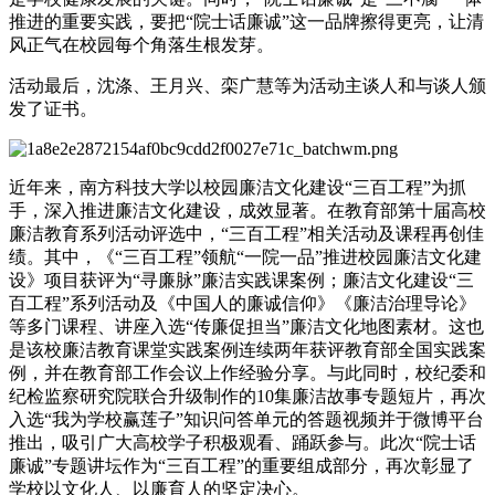
推进的重要实践，要把“院士话廉诚”这一品牌擦得更亮，让清
风正气在校园每个角落生根发芽。
活动最后，沈涤、王月兴、栾广慧等为活动主谈人和与谈人颁
发了证书。
近年来，南方科技大学以校园廉洁文化建设“三百工程”为抓
手，深入推进廉洁文化建设，成效显著。在教育部第十届高校
廉洁教育系列活动评选中，“三百工程”相关活动及课程再创佳
绩。其中，《“三百工程”领航“一院一品”推进校园廉洁文化建
设》项目获评为“寻廉脉”廉洁实践课案例；廉洁文化建设“三
百工程”系列活动及《中国人的廉诚信仰》《廉洁治理导论》
等多门课程、讲座入选“传廉促担当”廉洁文化地图素材。这也
是该校廉洁教育课堂实践案例连续两年获评教育部全国实践案
例，并在教育部工作会议上作经验分享。与此同时，校纪委和
纪检监察研究院联合升级制作的10集廉洁故事专题短片，再次
入选“我为学校赢莲子”知识问答单元的答题视频并于微博平台
推出，吸引广大高校学子积极观看、踊跃参与。此次“院士话
廉诚”专题讲坛作为“三百工程”的重要组成部分，再次彰显了
学校以文化人、以廉育人的坚定决心。