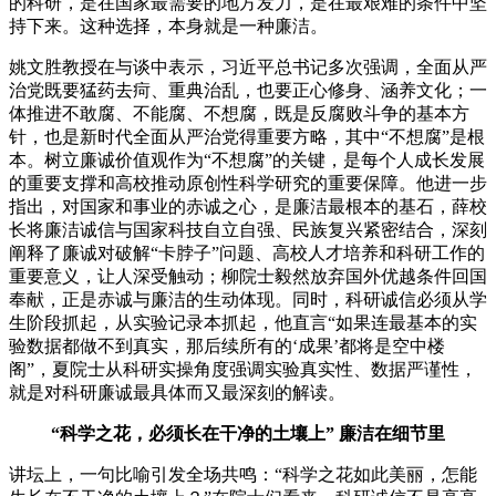
的科研，是在国家最需要的地方发力，是在最艰难的条件中坚
持下来。这种选择，本身就是一种廉洁。
姚文胜教授在与谈中表示，习近平总书记多次强调，全面从严
治党既要猛药去疴、重典治乱，也要正心修身、涵养文化；一
体推进不敢腐、不能腐、不想腐，既是反腐败斗争的基本方
针，也是新时代全面从严治党得重要方略，其中“不想腐”是根
本。树立廉诚价值观作为“不想腐”的关键，是每个人成长发展
的重要支撑和高校推动原创性科学研究的重要保障。他进一步
指出，对国家和事业的赤诚之心，是廉洁最根本的基石，薛校
长将廉洁诚信与国家科技自立自强、民族复兴紧密结合，深刻
阐释了廉诚对破解“卡脖子”问题、高校人才培养和科研工作的
重要意义，让人深受触动；柳院士毅然放弃国外优越条件回国
奉献，正是赤诚与廉洁的生动体现。同时，科研诚信必须从学
生阶段抓起，从实验记录本抓起，他直言“如果连最基本的实
验数据都做不到真实，那后续所有的‘成果’都将是空中楼
阁”，夏院士从科研实操角度强调实验真实性、数据严谨性，
就是对科研廉诚最具体而又最深刻的解读。
“科学之花，必须长在干净的土壤上”
廉洁在细节里
讲坛上，一句比喻引发全场共鸣：“科学之花如此美丽，怎能