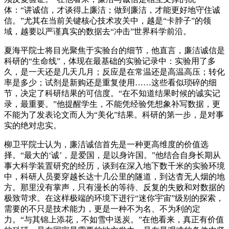
体：“讲诚信，才谈得上廉洁；做到廉洁，才能更好地守住诚
信。”尤其在当前关键核心技术攻关中，越是“卡脖子”的领
域，越要以严谨真实的数据去“冲击”世界科学前沿。
夏海平院士将目光聚焦于实验台的细节，他直言，廉洁诚信是
科研的“生命线”，体现在最基础的实验记录中：实验用了多
久，是一天还是几天几月；反应是在常温还是高温高压；转化
率是多少；试剂是新购还是重复使用……这些看似琐碎的细
节，决定了科研结果的可信度。“在不知道结果时候的诚实记
录，最重要。”他提醒学生，不能凭经验凭想象补写数据，更
不能为了发表论文而人为“美化”结果。科研的第一步，是对事
实的绝对忠实。
柳卫平院士认为，廉洁诚信首先是一种更高维度的价值选
择。“最大的‘诚’，是爱国，是以身许国。”他结合自身长期从
事大科学装置研究的经历，谈到在深入地下数千米的实验环境
中，科研人员要穿越长达十几公里的隧道，到达杳无人烟的地
方。那里没有掌声，只有漫长的等待、反复的失败和对数据的
极致苛求。在这样极端的环境下进行“迷你宇宙”级别的探索，
需要的不只是技术能力，更是一种不为名、不为利的定
力。“与其锦上添花，不如雪中送炭。”在他看来，真正有价值