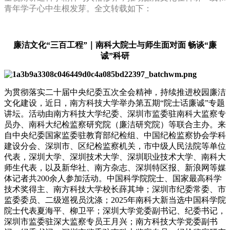
青年学子心中生根发芽。全文转载如下：
廉洁文化“三百工程”｜南科大院士与师生面对面 畅谈“廉
诚”科研
为贯彻落实二十届中央纪委五次全会精神，持续推进校园廉洁
文化建设，近日，南方科技大学举办第五期“院士话廉诚”专题
讲坛。活动由南方科技大学纪委、深圳市监委驻南科大监察专
员办、南科大纪检监察研究院（廉洁研究院）等联合主办。来
自中央纪委国家监委驻教育部纪检组、中国纪检监察协会学科
建设分会、深圳市、区纪检监察机关，市中级人民法院等单位
代表，深圳大学、深圳技术大学、深圳职业技术大学、南科大
师生代表，以及新华社、南方杂志、深圳特区报、新浪网等媒
体记者共200余人参加活动。中国科学院院士、国家最高科学
技术奖得主、南方科技大学校长薛其坤；深圳市纪委常委、市
监委委员、二级巡视员沈涤；2025年南科大新当选中国科学院
院士代表夏海平、柳卫平；深圳大学党委副书记、纪委书记，
深圳市监委驻深大监察专员王月兴；南方科技大学党委副书