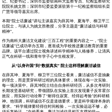
记、纪委书记，深圳市监委驻南科大监察专员、纪检监察研究
院院长姚文胜；深圳市纪委监委派驻第十一纪检监察组组长栾
广慧等领导嘉宾出席。
本期“院士话廉诚”讲坛主谈嘉宾为薛其坤、夏海平、柳卫平三
位院士，与谈人为姚文胜教授，分享主题是“廉洁诚信与科研
精神”。
作为南科大廉洁文化建设“三百工程”的重要内容之一，“院士
话廉诚”已成功举办五期，逐渐成为学校推进廉洁教育的重要
品牌。该平台通过院士视角讲述科学精神与人格修养，让清风
正气在科研一线和青年学子心中生根发芽。
从“以身许国”到“数据真实”
院士这样理解廉洁诚信
在薛其坤、夏海平、柳卫平三位院士看来，廉洁诚信不是抽象
的理念，而是贯穿科研过程的具体要求，体现在每一次实验、
每一项决策中。薛其坤院士结合自身科研经历，从多次考研到
长期攻坚基础研究，带领团队在实验上首次发现量子反常霍尔
效应，用实际行动诠释了“耐得住寂寞、经得起考验”的科研精
神。他强调，科研诚信不仅是道德要求，更是科学规律本身的
要求。“科学规律要经得住时间检验，一次实验远远不够，必
须反复验证。”在他看来，廉洁与诚信是相互支撑的统一