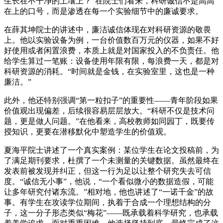
生长在不干净的土壤上？”在院士们看来，科研诚信不是高高
在上的口号，而是渗透在每一个实验细节中的廉诚要求。
在薛其坤院士的讲述中，廉洁诚信体现在对科研资源的敬畏
上。他以实验设备为例，一台价值数百万元的仪器，如果不好
好使用或者闲置浪费，本质上就是对国家投入的不负责任。他
给学生算过一笔账：设备使用年限有限，每浪费一天，都是对
科研资源的消耗。“时间就是金钱，在实验室里，这也是一种
廉洁。”
此外，他还特别强调“第一粒扣子”的重要性——青年阶段如果
价值观出现偏差，后续很容易层层放大。“科研不仅是技术问
题，更是做人问题。”在他看来，高校教师如同园丁，既要传
授知识，更要在潜移默化中塑造学生的价值观。
夏海平院士讲述了一个真实案例：某位学生在论文投稿前，为
了满足期刊要求，杜撰了一个未测量的关键数据。虽然最终在
发表前被发现并纠正，但这一行为足以让整个研究失去可信
度。“诚信无小事”，他说，“一个看似微小的数据造假，可能
让多年研究付诸东流。”相对地，他也讲述了“一诺千金”的故
事。有学生在攻读学位期间，执着于合成一个理想结构的分
子，这一分子形态类似“梅花”——既承载着科学研究，也承载