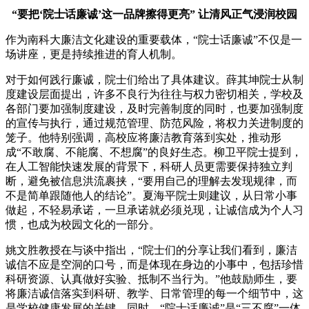
“要把‘院士话廉诚’这一品牌擦得更亮”
让清风正气浸润校园
作为南科大廉洁文化建设的重要载体，“院士话廉诚”不仅是一
场讲座，更是持续推进的育人机制。
对于如何践行廉诚，院士们给出了具体建议。薛其坤院士从制
度建设层面提出，许多不良行为往往与权力密切相关，学校及
各部门要加强制度建设，及时完善制度的同时，也要加强制度
的宣传与执行，通过规范管理、防范风险，将权力关进制度的
笼子。他特别强调，高校应将廉洁教育落到实处，推动形
成“不敢腐、不能腐、不想腐”的良好生态。柳卫平院士提到，
在人工智能快速发展的背景下，科研人员更需要保持独立判
断，避免被信息洪流裹挟，“要用自己的理解去发现规律，而
不是简单跟随他人的结论”。夏海平院士则建议，从日常小事
做起，不轻易承诺，一旦承诺就必须兑现，让诚信成为个人习
惯，也成为校园文化的一部分。
姚文胜教授在与谈中指出，“院士们的分享让我们看到，廉洁
诚信不应是空洞的口号，而是体现在身边的小事中，包括珍惜
科研资源、认真做好实验、抵制不当行为。”他鼓励师生，要
将廉洁诚信落实到科研、教学、日常管理的每一个细节中，这
是学校健康发展的关键。同时，“院士话廉诚”是“三不腐”一体