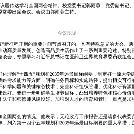
在第一议题传达学习全国两会精神。校党委书记郭雨蓉，党委副书
委常委出席会议。会议由郭雨蓉主持。
会议现场
四五”新征程开启的重要时间节点召开的、具有特殊意义的大会。
推动高质量发展、创造高品质生活作出了一系列重要论述。特别
座谈会，专题学习习近平总书记在医药卫生界教育界委员联组会上
化理解“十四五”规划和2035年远景目标纲要，制定好一流大学
战略需求能力等方面，明确任务目标和实施路径，提出切实可行
干科学问题和关键核心技术，完善科研组织管理、优化科研资源
建设好。要进一步明确学生培养目标，凸出培养特色和核心价值
才队伍和师德师风建设好。加强对人才的培育和管理，重点是加
加全国两会的情况。他表示，无论政府工作报告还是诸多代表委员
，列入第十四个五年规划和2035年远景目标纲要的重大举措