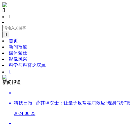



首页
新闻报道
媒体聚焦
影像风采
科学与科普之双翼

新闻报道
科技日报 | 薛其坤院士：让量子反常霍尔效应“现身”我
2024-06-25