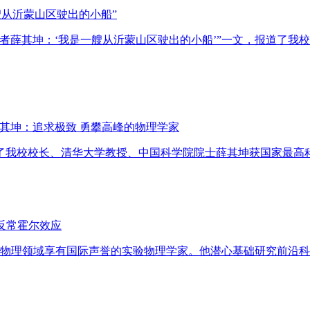
艘从沂蒙山区驶出的小船”
奖获奖者薛其坤：‘我是一艘从沂蒙山区驶出的小船’”一文，报道
 薛其坤：追求极致 勇攀高峰的物理学家
报道了我校校长、清华大学教授、中国科学院院士薛其坤获国家最
子反常霍尔效应
聚态物理领域享有国际声誉的实验物理学家。他潜心基础研究前沿