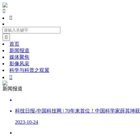



首页
新闻报道
媒体聚焦
影像风采
科学与科普之双翼

新闻报道
科技日报-中国科技网 | 70年来首位！中国科学家薛其坤
2023-10-24