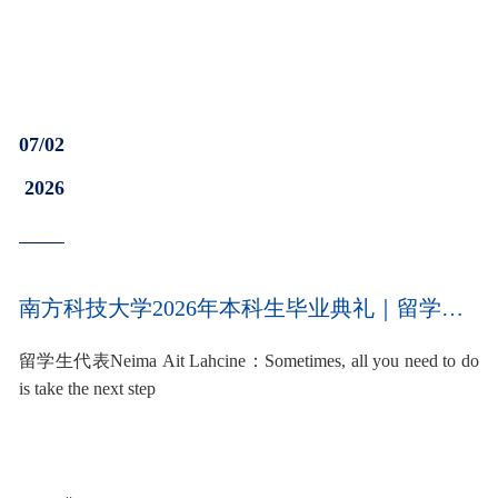
07/02
2026
南方科技大学2026年本科生毕业典礼｜留学生代表Neima Ait Lahcine：Sometimes, all you need to do is take the next step
留学生代表Neima Ait Lahcine：Sometimes, all you need to do
is take the next step