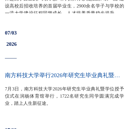
设高校后招收培养的首届毕业生，2900余名学子与学校的
一流大学建设征程同频成长，人才培养质量稳步提升。他
们中，有人向高处攀登，奔赴世界一流大学和国家重大科
研平台逐梦学术理想；有人向新处进发，投身新兴领域产
07/03
业一线施展才干；有人向深处扎根，在基层治理、基础教
育、志愿服务和国防建设中贡献力量，以不同选择践行“明
2026
德求是、日新自强”的校训，交出了属于这代南科人的青春
答卷。
南方科技大学举行2026年研究生毕业典礼暨学位授予仪式
7月3日，南方科技大学2026年研究生毕业典礼暨学位授予
仪式在润杨体育馆举行，1722名研究生同学圆满完成学
业，踏上人生新征途。