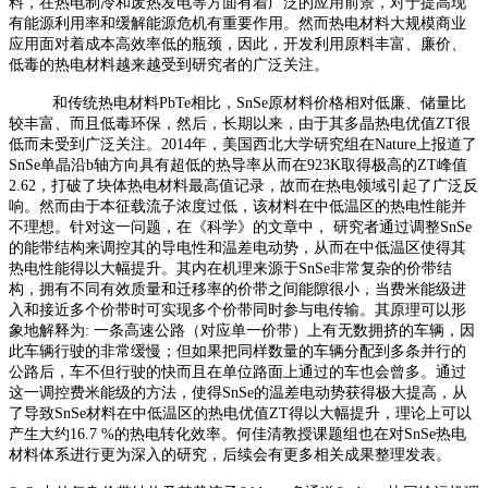
料，在热电制冷和废热发电等方面有着广泛的应用前景，对于提高现
有能源利用率和缓解能源危机有重要作用。然而热电材料大规模商业
应用面对着成本高效率低的瓶颈，因此，开发利用原料丰富、廉价、
低毒的热电材料越来越受到研究者的广泛关注。
和传统热电材料PbTe相比，SnSe原材料价格相对低廉、储量比
较丰富、而且低毒环保，然后，长期以来，由于其多晶热电优值ZT很
低而未受到广泛关注。2014年，美国西北大学研究组在Nature上报道了
SnSe单晶沿b轴方向具有超低的热导率从而在923K取得极高的ZT峰值
2.62，打破了块体热电材料最高值记录，故而在热电领域引起了广泛反
响。然而由于本征载流子浓度过低，该材料在中低温区的热电性能并
不理想。针对这一问题，在《科学》的文章中， 研究者通过调整SnSe
的能带结构来调控其的导电性和温差电动势，从而在中低温区使得其
热电性能得以大幅提升。其内在机理来源于SnSe非常复杂的价带结
构，拥有不同有效质量和迁移率的价带之间能隙很小，当费米能级进
入和接近多个价带时可实现多个价带同时参与电传输。其原理可以形
象地解释为: 一条高速公路（对应单一价带）上有无数拥挤的车辆，因
此车辆行驶的非常缓慢；但如果把同样数量的车辆分配到多条并行的
公路后，车不但行驶的快而且在单位路面上通过的车也会曾多。通过
这一调控费米能级的方法，使得SnSe的温差电动势获得极大提高，从
了导致SnSe材料在中低温区的热电优值ZT得以大幅提升，理论上可以
产生大约16.7 %的热电转化效率。何佳清教授课题组也在对SnSe热电
材料体系进行更为深入的研究，后续会有更多相关成果整理发表。