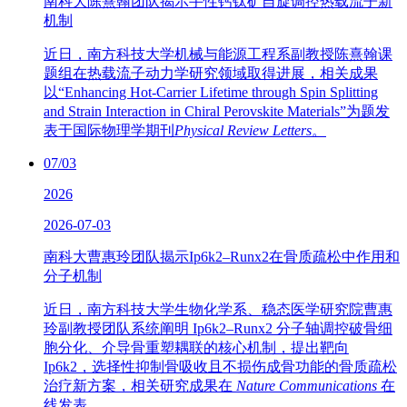
南科大陈熹翰团队揭示手性钙钛矿自旋调控热载流子新
机制
近日，南方科技大学机械与能源工程系副教授陈熹翰课
题组在热载流子动力学研究领域取得进展，相关成果
以“Enhancing Hot-Carrier Lifetime through Spin Splitting
and Strain Interaction in Chiral Perovskite Materials”为题发
表于国际物理学期刊
Physical Review Letters
。
07/03
2026
2026-07-03
南科大曹惠玲团队揭示Ip6k2–Runx2在骨质疏松中作用和
分子机制
近日，南方科技大学生物化学系、稳态医学研究院曹惠
玲副教授团队系统阐明 Ip6k2–Runx2 分子轴调控破骨细
胞分化、介导骨重塑耦联的核心机制，提出靶向
Ip6k2，选择性抑制骨吸收且不损伤成骨功能的骨质疏松
治疗新方案，相关研究成果在
Nature Communications
在
线发表。