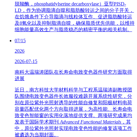
脱羧酶，phosphatidylserine decarboxylase）亚型PISD-
LD，作为协调脂滴自噬和脂肪酸转运之间的分子开关，
在饥饿条件下介导脂滴与线粒体互作、促进脂肪酸转运
及β氧化以及抑制脂滴自噬，确保脂质优先供能，以维持
细胞能量高效生产与脂质稳态的精密平衡的相关机制。
07/15
2026
2026-07-15
南科大温瑞涛团队在长寿命电致变色器件研究方面取得
进展
近日，南方科技大学材料科学与工程系温瑞涛副教授团
队围绕电致变色器件长效服役难题开展系统性研究，分
别在原位紫外光照射诱导的性能自修复和阳极材料电荷
容量匹配优化两个方向取得进展，为高性能、长寿命电
致变色智能窗的实用化落地提供支撑。两项研究成果均
发表于国际学术期刊
Advanced Functional Materials
，其
中，原位紫外光照射实现电致变色性能的修复该项工作
被遴选为当期封面。