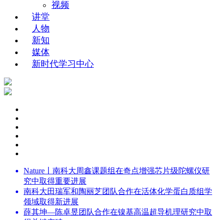
视频
讲堂
人物
新知
媒体
新时代学习中心
Nature丨南科大周鑫课题组在奇点增强芯片级陀螺仪研
究中取得重要进展
南科大田瑞军和陶丽芝团队合作在活体化学蛋白质组学
领域取得新进展
薛其坤—陈卓昱团队合作在镍基高温超导机理研究中取