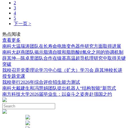
2
3
4
5
下一页 >
热点阅读
查看更多
南科大温瑞涛团队在长寿命电致变色器件研究方面取得进展
南科大赵燕团队揭示脂滴自噬和脂肪酸β氧化之间的协调机制
薛其坤—陈卓昱团队合作在镍基高温超导机理研究中取得关键
突破
我校召开党委理论学习中心组（扩大）学习会 薛其坤校长讲
授专题党课
我校举行2026年综合评价招生能力测试
南科大戴建生和冯慧娟团队提出机器人“结构智能”新范式
南方科技大学2026届毕业生：以奋斗之姿奔赴强国之约