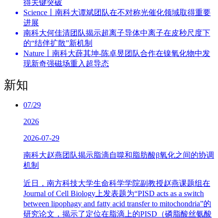
得关键突破
Science丨南科大谭斌团队在不对称光催化领域取得重要
进展
南科大何佳清团队揭示超离子导体中离子在皮秒尺度下
的“结伴扩散”新机制
Nature丨南科大薛其坤-陈卓昱团队合作在镍氧化物中发
现新奇强磁场重入超导态
新知
07/29
2026
2026-07-29
南科大赵燕团队揭示脂滴自噬和脂肪酸β氧化之间的协调
机制
近日，南方科技大学生命科学学院副教授赵燕课题组在
Journal of Cell Biology上发表题为“PISD acts as a switch
between lipophagy and fatty acid transfer to mitochondria”的
研究论文，揭示了定位在脂滴上的PISD（磷脂酸丝氨酸