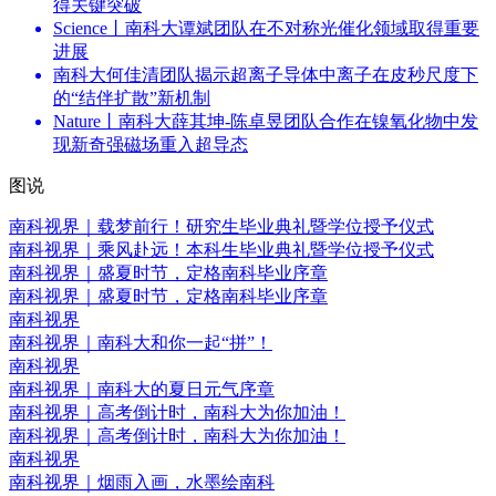
得关键突破
Science丨南科大谭斌团队在不对称光催化领域取得重要
进展
南科大何佳清团队揭示超离子导体中离子在皮秒尺度下
的“结伴扩散”新机制
Nature丨南科大薛其坤-陈卓昱团队合作在镍氧化物中发
现新奇强磁场重入超导态
图说
南科视界｜载梦前行！研究生毕业典礼暨学位授予仪式
南科视界｜乘风赴远！本科生毕业典礼暨学位授予仪式
南科视界｜盛夏时节，定格南科毕业序章
南科视界｜盛夏时节，定格南科毕业序章
南科视界
南科视界｜南科大和你一起“拼”！
南科视界
南科视界｜南科大的夏日元气序章
南科视界｜高考倒计时，南科大为你加油！
南科视界｜高考倒计时，南科大为你加油！
南科视界
南科视界｜烟雨入画，水墨绘南科