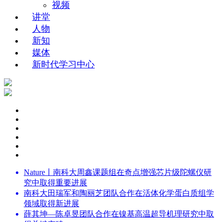
视频
讲堂
人物
新知
媒体
新时代学习中心
Nature丨南科大周鑫课题组在奇点增强芯片级陀螺仪研
究中取得重要进展
南科大田瑞军和陶丽芝团队合作在活体化学蛋白质组学
领域取得新进展
薛其坤—陈卓昱团队合作在镍基高温超导机理研究中取