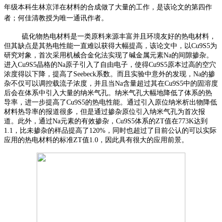
年级本科生林京洋在材料的合成做了大量的工作，是该论文的第四作
者；何佳清教授为唯一通讯作者。
硫化物热电材料是一类原料来源丰富并且环境友好的热电材料，
但其缺点是其热电性能一直难以获得大幅提高，该论文中，以Cu9S5为
研究对象，首次采用机械合金化法实现了碱金属元素Na的间隙掺杂。
进入Cu9S5晶格的Na原子引入了自由电子，使得Cu9S5原本过高的空穴
浓度得以下降，提高了Seebeck系数。而且实验中意外的发现，Na的掺
杂不仅可以调控载流子浓度，并且当Na含量超过其在Cu9S5中的固溶度
后会在体系中引入大量的纳米气孔。纳米气孔大幅地降低了体系的热
导率，进一步提高了Cu9S5的热电性能。通过引入原位纳米析出物降低
材料热导率的报道很多，但是通过掺杂原位引入纳米气孔为首次报
道。此外，通过Na元素的有效掺杂，Cu9S5体系的ZT值在773K达到
1.1，比未掺杂的样品提高了120%，同时也超过了目前公认的可以实际
应用的热电材料的标准ZT值1.0，因此具有很大的应用前景。