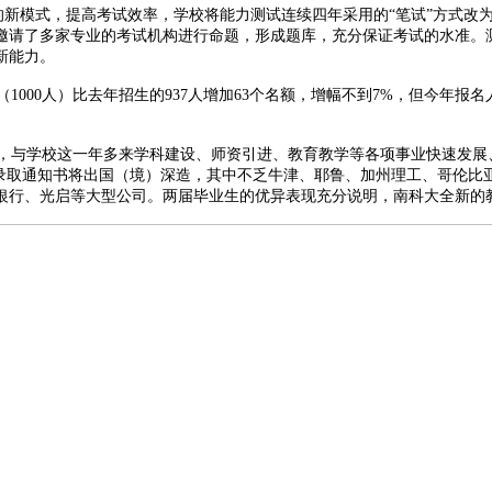
模式，提高考试效率，学校将能力测试连续四年采用的“笔试”方式改为
邀请了多家专业的考试机构进行命题，形成题库，充分保证考试的水准。
新能力。
人）比去年招生的937人增加63个名额，增幅不到7%，但今年报名人数和
校这一年多来学科建设、师资引进、教育教学等各项事业快速发展、以及
大学录取通知书将出国（境）深造，其中不乏牛津、耶鲁、加州理工、哥伦比
银行、光启等大型公司。两届毕业生的优异表现充分说明，南科大全新的