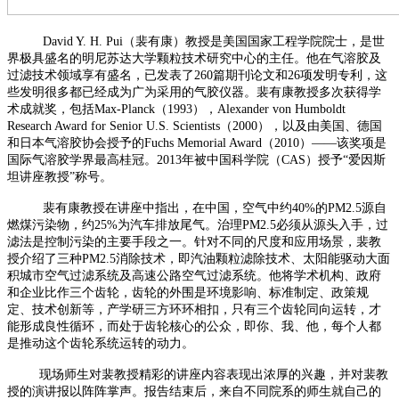
David Y. H. Pui（裴有康）教授是美国国家工程学院院士，是世
界极具盛名的明尼苏达大学颗粒技术研究中心的主任。他在气溶胶及
过滤技术领域享有盛名，已发表了260篇期刊论文和26项发明专利，这
些发明很多都已经成为广为采用的气胶仪器。裴有康教授多次获得学
术成就奖，包括Max-Planck（1993），Alexander von Humboldt
Research Award for Senior U.S. Scientists（2000），以及由美国、德国
和日本气溶胶协会授予的Fuchs Memorial Award（2010）——该奖项是
国际气溶胶学界最高桂冠。2013年被中国科学院（CAS）授予“爱因斯
坦讲座教授”称号。
裴有康教授在讲座中指出，在中国，空气中约40%的PM2.5源自
燃煤污染物，约25%为汽车排放尾气。治理PM2.5必须从源头入手，过
滤法是控制污染的主要手段之一。针对不同的尺度和应用场景，裴教
授介绍了三种PM2.5消除技术，即汽油颗粒滤除技术、太阳能驱动大面
积城市空气过滤系统及高速公路空气过滤系统。他将学术机构、政府
和企业比作三个齿轮，齿轮的外围是环境影响、标准制定、政策规
定、技术创新等，产学研三方环环相扣，只有三个齿轮同向运转，才
能形成良性循环，而处于齿轮核心的公众，即你、我、他，每个人都
是推动这个齿轮系统运转的动力。
现场师生对裴教授精彩的讲座内容表现出浓厚的兴趣，并对裴教
授的演讲报以阵阵掌声。报告结束后，来自不同院系的师生就自己的