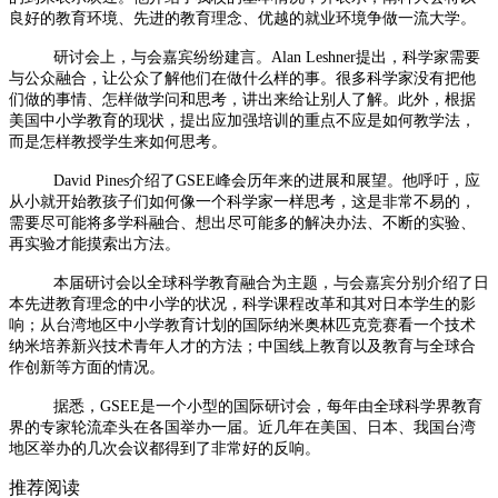
良好的教育环境、先进的教育理念、优越的就业环境争做一流大学。
研讨会上，与会嘉宾纷纷建言。Alan Leshner提出，科学家需要
与公众融合，让公众了解他们在做什么样的事。很多科学家没有把他
们做的事情、怎样做学问和思考，讲出来给让别人了解。此外，根据
美国中小学教育的现状，提出应加强培训的重点不应是如何教学法，
而是怎样教授学生来如何思考。
David Pines介绍了GSEE峰会历年来的进展和展望。他呼吁，应
从小就开始教孩子们如何像一个科学家一样思考，这是非常不易的，
需要尽可能将多学科融合、想出尽可能多的解决办法、不断的实验、
再实验才能摸索出方法。
本届研讨会以全球科学教育融合为主题，与会嘉宾分别介绍了日
本先进教育理念的中小学的状况，科学课程改革和其对日本学生的影
响；从台湾地区中小学教育计划的国际纳米奥林匹克竞赛看一个技术
纳米培养新兴技术青年人才的方法；中国线上教育以及教育与全球合
作创新等方面的情况。
据悉，GSEE是一个小型的国际研讨会，每年由全球科学界教育
界的专家轮流牵头在各国举办一届。近几年在美国、日本、我国台湾
地区举办的几次会议都得到了非常好的反响。
推荐阅读