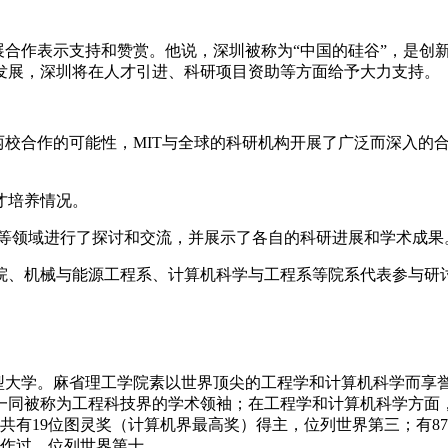
展合作表示支持和赞赏。他说，深圳被称为“中国的硅谷”，是创
发展，深圳将在人才引进、科研项目资助等方面给予大力支持。
两校合作的可能性，MIT与全球的科研机构开展了广泛而深入的
才培养情况。
人等领域进行了探讨和交流，并展示了各自的科研进展和学术成果
院、机械与能源工程系、计算机科学与工程系等院系代表参与研
型大学。麻省理工学院素以世界顶尖的工程学和计算机科学而享誉世
一同被称为工程科技界的学术领袖；在工程学和计算机科学方面，三
工共有19位图灵奖（计算机界最高奖）得主，位列世界第三；有
工作过、位列世界第十。