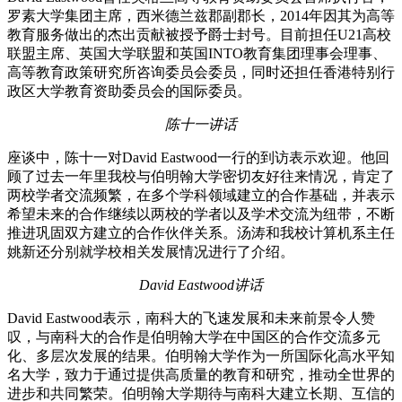
罗素大学集团主席，西米德兰兹郡副郡长，2014年因其为高等
教育服务做出的杰出贡献被授予爵士封号。目前担任U21高校
联盟主席、英国大学联盟和英国INTO教育集团理事会理事、
高等教育政策研究所咨询委员会委员，同时还担任香港特别行
政区大学教育资助委员会的国际委员。
陈十一讲话
座谈中，陈十一对David Eastwood一行的到访表示欢迎。他回
顾了过去一年里我校与伯明翰大学密切友好往来情况，肯定了
两校学者交流频繁，在多个学科领域建立的合作基础，并表示
希望未来的合作继续以两校的学者以及学术交流为纽带，不断
推进巩固双方建立的合作伙伴关系。汤涛和我校计算机系主任
姚新还分别就学校相关发展情况进行了介绍。
David Eastwood讲话
David Eastwood表示，南科大的飞速发展和未来前景令人赞
叹，与南科大的合作是伯明翰大学在中国区的合作交流多元
化、多层次发展的结果。伯明翰大学作为一所国际化高水平知
名大学，致力于通过提供高质量的教育和研究，推动全世界的
进步和共同繁荣。伯明翰大学期待与南科大建立长期、互信的