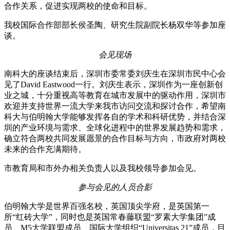
合作关系，促进实现两校的使命和目标。
我校国际合作部部长侯圣陶、研究生院副院长杨双华等参加座
谈。
会见现场
南科大的座谈结束后，深圳市委常委刘庆生在深圳市民中心会
见了David Eastwood一行。刘庆生表示，深圳作为一座创新创
业之城，十分重视高等教育在城市发展中的驱动作用，深圳市
欢迎并支持世界一流大学来我市访问交流和探讨合作，希望南
科大与伯明翰大学能够发挥各自的学术和科研优势，并结合深
圳的产业环境与需求、全球化进程中的世界发展趋势和需求，
确立符合两校共同发展愿景的合作目标与方向，市政府对两校
未来的合作充满期待。
市教育局和市外办相关负责人以及我校领导参加会见。
参与会见的人员合影
伯明翰大学是世界百强名校，英国顶尖学府，是英国第一
所“红砖大学”，同时也是英国常春藤联盟“罗素大学集团”成
员、M5大学联盟成员、国际大学组织“Universitas 21”成员，目