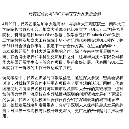
代表团成员
与UBC工学院院长及教授合影
4月29日，代表团抵达加拿大温哥华，与加拿大工程院院士、南科大工
学院院长徐政和汇合。加拿大英属哥伦比亚大学（UBC）工学院代理
院长、科研副院长James Olsen教授，教学副院长Elizabeth Croft教授，
工学院教授及加拿大工程院院士毕小涛陪同代表团参观UBC校区，并
于5月1日会谈合作事项，拟定下一步合作方案。在过去的两年中，
UBC积极开展与南科大以及深圳的合作，除了在南科大开展联合科
研、联合博士培养和本科生交流项目之外，还与华为技术有限公司和
华大基因开展学生实习等合作项目，取得良好进展。代表团与UBC工
学院就下一阶段的工作开展达成了共识。
访问考察中，代表团抓紧时间汲取信息，通过深入参观、密集会谈和
讨论，对我校国际合作中的重点项目有了更直观的认识。同时，代表
团感受到四所世界名校对与深圳市以及南科大合作的真诚愿望，也对
如何借力世界一流高校在多领域推动深圳的创新驱动发展有了更深刻
的认识。代表团向我校国际合作伙伴介绍了深圳最新的城市建设成
就、创新发展战略和发展重点，分析了深圳未来保持跨越式发展的趋
势，对世界一流高校与我校开展更深入、更广泛的合作起到了推动作
用。