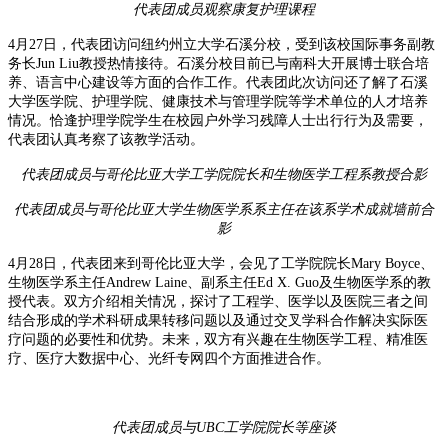
代表团成员
观察康复护理课程
4月27日，代表团访问纽约州立大学石溪分校，受到该校国际事务副教
务长Jun Liu教授热情接待。石溪分校目前已与南科大开展博士联合培
养、语言中心建设等方面的合作工作。代表团此次访问还了解了石溪
大学医学院、护理学院、健康技术与管理学院等学术单位的人才培养
情况。恰逢护理学院学生在校园户外学习残障人士出行行为及需要，
代表团认真考察了该教学活动。
代表团成员
与
哥伦比亚大学
工学院院长和生物医学工程系教授合影
代表团成员
与哥伦比亚大学生物医学系系主任在该系学术成就墙前合
影
4月28日，代表团来到哥伦比亚大学，会见了工学院院长Mary Boyce、
生物医学系主任Andrew Laine、副系主任Ed X. Guo及生物医学系的教
授代表。双方介绍相关情况，探讨了工程学、医学以及医院三者之间
结合形成的学术科研成果转移问题以及通过交叉学科合作解决实际医
疗问题的必要性和优势。未来，双方有兴趣在生物医学工程、精准医
疗、医疗大数据中心、光纤专网四个方面推进合作。
代表团成员
与UBC工学院院长等座谈