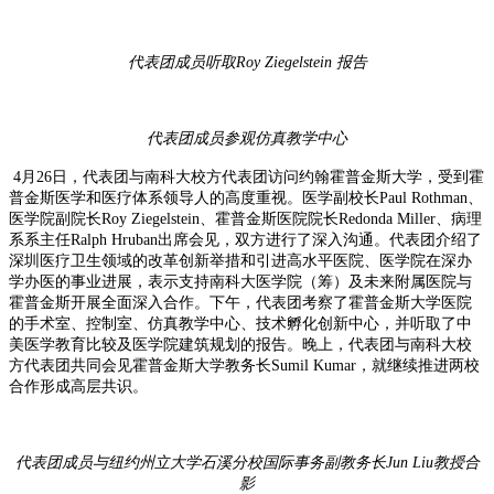
代表团成员听取Roy Ziegelstein 报告
代表团成员
参观仿真教学中心
4月26日，代表团与南科大校方代表团访问约翰霍普金斯大学，受到霍
普金斯医学和医疗体系领导人的高度重视。医学副校长Paul Rothman、
医学院副院长Roy Ziegelstein、霍普金斯医院院长Redonda Miller、病理
系系主任Ralph Hruban出席会见，双方进行了深入沟通。代表团介绍了
深圳医疗卫生领域的改革创新举措和引进高水平医院、医学院在深办
学办医的事业进展，表示支持南科大医学院（筹）及未来附属医院与
霍普金斯开展全面深入合作。下午，代表团考察了霍普金斯大学医院
的手术室、控制室、仿真教学中心、技术孵化创新中心，并听取了中
美医学教育比较及医学院建筑规划的报告。晚上，代表团与南科大校
方代表团共同会见霍普金斯大学教务长Sumil Kumar，就继续推进两校
合作形成高层共识。
代表团成员与纽约州立大学石溪分校国际事务副教务长Jun Liu教授合
影