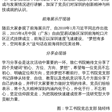
成与发展情况进行讲解，加深了党员们对深圳的创新精神与科
技成就的认识。
前海展示厅现场
随后大家参观了前海展示厅。自
2010
年
1
月习近平同志作出批
示，
2015
年
4
月中国（广东）自由贸易试验区深圳前海蛇口片
区正式挂牌成立，前海正以深圳速度飞速建设。 “梦想有多
大，空间有多大”这句话在前海得到完美诠释。
分享会现场
学习分享会是这次活动中重要的一环。致仁书院鲍传文分享了
四个关键词“初心、方位、方向、梦想”，希望每一位党员不忘
初心、明确定位和方向，坚持梦想不断前行。学工书院党支部
书记薛铮从转变、自信、教育以及危机意识等几个方面分享了
自己的体会，并呼吁大家要努力做好文明的传承。党员们纷纷
表示，将十九大精神深刻内涵内化于心，外化于行，不忘初
心，坚定信仰跟党走，为把我校快速建成世界一流研究型大学
贡献力量。
图：学工书院党总支部 陆经纬