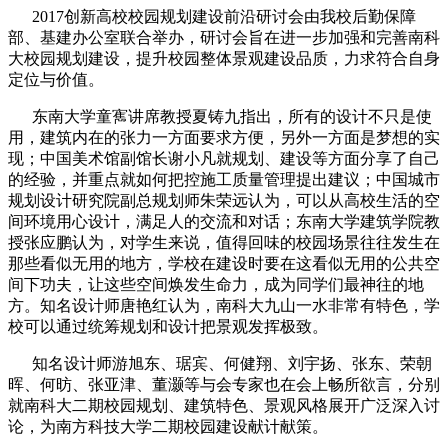
2017创新高校校园规划建设前沿研讨会由我校后勤保障
部、基建办公室联合举办，研讨会旨在进一步加强和完善南科
大校园规划建设，提升校园整体景观建设品质，力求符合自身
定位与价值。
东南大学童寯讲席教授夏铸九指出，所有的设计不只是使
用，建筑内在的张力一方面要求方便，另外一方面是梦想的实
现；中国美术馆副馆长谢小凡就规划、建设等方面分享了自己
的经验，并重点就如何把控施工质量管理提出建议；中国城市
规划设计研究院副总规划师朱荣远认为，可以从高校生活的空
间环境用心设计，满足人的交流和对话；东南大学建筑学院教
授张应鹏认为，对学生来说，值得回味的校园场景往往发生在
那些看似无用的地方，学校在建设时要在这看似无用的公共空
间下功夫，让这些空间焕发生命力，成为同学们最神往的地
方。知名设计师唐艳红认为，南科大九山一水非常有特色，学
校可以通过统筹规划和设计把景观发挥极致。
知名设计师游旭东、琚宾、何健翔、刘宇扬、张东、荣朝
晖、何昉、张亚津、董灏等与会专家也在会上畅所欲言，分别
就南科大二期校园规划、建筑特色、景观风格展开广泛深入讨
论，为南方科技大学二期校园建设献计献策。