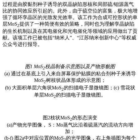
过程是由胶黏剂种子诱导的双晶缺陷形核和局部硫/钼源蒸气
比的协同效应所引起的。此外，由于硫空位的富集，极大地增
强了循环孪晶区的光致发光效率。该工作为合成可控形状的单
层MoS
提供了一种简便有效的策略，同时也为理解孪晶缺陷
2
的生长机制以及在其电催化和光电催化等领域的应用做出了贡
献。该项工作已被包括“纳米人”、“江苏纳米创新中心”等权威
公众号进行报导。
图1 MoS
枝晶制备示意图以及产物形貌图
2
(a) 通过在基底上引入来自屏幕保护贴膜的粘合剂种子来诱导
MoS
树枝状晶体形成的示意图；
2
(b) 大面积单层六角状MoS
的扫描电子显微镜图；(c) 雪花状
2
单层MoS
的扫描电子显微镜图。
2
图2枝状MoS
的形态演变
2
(a)产物光学图像， S：Mo蒸气比沿着硫蒸汽的流动方向增
加；
(b-f) 图2a中对应位置的MoS
的光学图像，右上角插图为每个
2