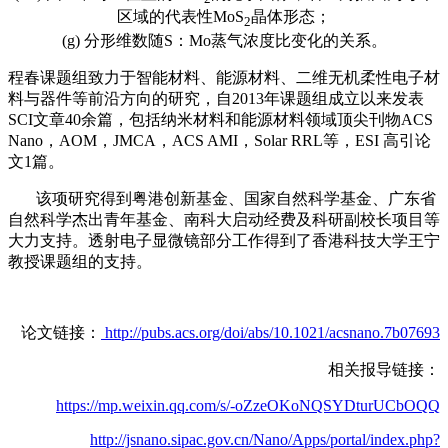
区域的代表性MoS
晶体形态；
2
(g) 分形维数随S：Mo蒸气浓度比变化的关系。
程春课题组致力于智能材料、能源材料、二维无机柔性电子材
料与器件等前沿方向的研究，自2013年课题组成立以来发表
SCI文章40余篇，包括纳米材料和能源材料领域顶尖刊物ACS
Nano，AOM，JMCA，ACS AMI，Solar RRL等，ESI 高引论
文1篇。
该项研究得到粤港创新基金、国家自然科学基金、广东省
自然科学杰出青年基金、南科大启动经费及科研副校长项目等
大力支持。透射电子显微镜部分工作得到了香港科技大学王宁
教授课题组的支持。
论文链接：
http://pubs.acs.org/doi/abs/10.1021/acsnano.7b07693
相关报导链接：
https://mp.weixin.qq.com/s/-oZzeOKoNQSYDturUCbOQQ
http://jsnano.sipac.gov.cn/Nano/Apps/portal/index.php?