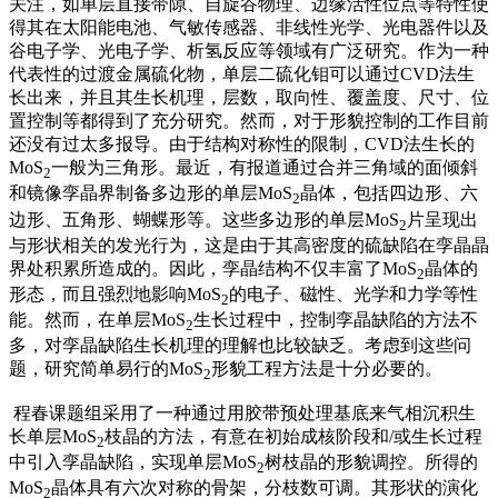
关注，如单层直接带隙、自旋谷物理、边缘活性位点等特性使
得其在太阳能电池、气敏传感器、非线性光学、光电器件以及
谷电子学、光电子学、析氢反应等领域有广泛研究。作为一种
代表性的过渡金属硫化物，单层二硫化钼可以通过CVD法生
长出来，并且其生长机理，层数，取向性、覆盖度、尺寸、位
置控制等都得到了充分研究。然而，对于形貌控制的工作目前
还没有过太多报导。由于结构对称性的限制，CVD法生长的
MoS
一般为三角形。最近，有报道通过合并三角域的面倾斜
2
和镜像孪晶界制备多边形的单层MoS
晶体，包括四边形、六
2
边形、五角形、蝴蝶形等。这些多边形的单层MoS
片呈现出
2
与形状相关的发光行为，这是由于其高密度的硫缺陷在孪晶晶
界处积累所造成的。因此，孪晶结构不仅丰富了MoS
晶体的
2
形态，而且强烈地影响MoS
的电子、磁性、光学和力学等性
2
能。然而，在单层MoS
生长过程中，控制孪晶缺陷的方法不
2
多，对孪晶缺陷生长机理的理解也比较缺乏。考虑到这些问
题，研究简单易行的MoS
形貌工程方法是十分必要的。
2
程春课题组采用了一种通过用胶带预处理基底来气相沉积生
长单层MoS
枝晶的方法，有意在初始成核阶段和/或生长过程
2
中引入孪晶缺陷，实现单层MoS
树枝晶的形貌调控。所得的
2
MoS
晶体具有六次对称的骨架，分枝数可调。其形状的演化
2