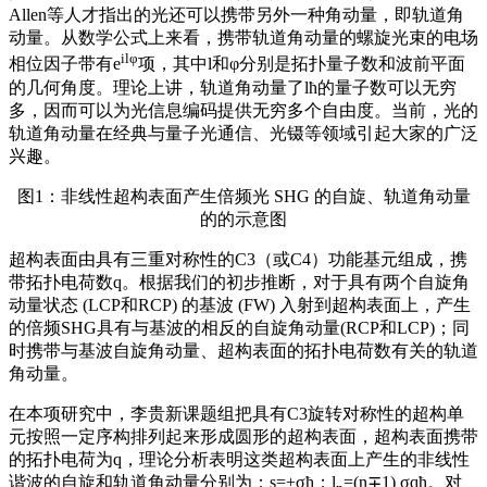
Allen等人才指出的光还可以携带另外一种角动量，即轨道角
动量。从数学公式上来看，携带轨道角动量的螺旋光束的电场
il
φ
相位因子带有e
项，其中l和φ分别是拓扑量子数和波前平面
的几何角度。理论上讲，轨道角动量了lћ的量子数可以无穷
多，因而可以为光信息编码提供无穷多个自由度。当前，光的
轨道角动量在经典与量子光通信、光镊等领域引起大家的广泛
兴趣。
图1：非线性超构表面产生倍频光 SHG 的自旋、轨道角动量
的的示意图
超构表面由具有三重对称性的C3（或C4）功能基元组成，携
带拓扑电荷数q。根据我们的初步推断，对于具有两个自旋角
动量状态 (LCP和RCP) 的基波 (FW) 入射到超构表面上，产生
的倍频SHG具有与基波的相反的自旋角动量(RCP和LCP)；同
时携带与基波自旋角动量、超构表面的拓扑电荷数有关的轨道
角动量。
在本项研究中，李贵新课题组把具有C3旋转对称性的超构单
元按照一定序构排列起来形成圆形的超构表面，超构表面携带
的拓扑电荷为q，理论分析表明这类超构表面上产生的非线性
谐波的自旋和轨道角动量分别为：s=±σћ；l
=(n∓1) σqћ。对