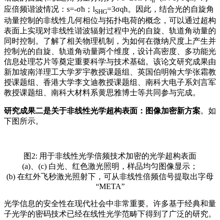
n
应倍频谐波情况：s=-σћ；l
=3σqћ。因此，结合光的自旋角
SHG
动量控制的非线性几何相位与拓扑电荷的概念，可以通过超构
表面上实现对非线性谐波辐射过程中光的自旋、轨道角动量的
同时控制。了解了相关物理机制，为如何在微纳尺度上产生并
控制光的自旋、轨道角动量两个维度，设计高密度、多功能光
信息处理芯片等奠定重要科学与技术基础。该论文研究成果由
新加坡南洋理工大学罗宇教授课题组、英国伯明翰大学张霜教
授课题组、香港大学李文迪教授课题组、南科大电子系刘言军
教授课题组、南科大材料系黄思雅博士等共同参与完成。
研究成果二是关于非线性光学超构表面：图像加密新方案
。如
下图所示。
图2: 用于非线性光学倍频技术加密的光学超构表面
(a)、(c) 白光、红色激光照明，样品均匀图像显示；
(b) 在红外飞秒激光照射下，可从非线性倍频信号提取出字母
“META”
光学信息的安全性在现代社会中非常重要。许多基于经典和量
子光学的密码技术已经在线性光学范畴下得到了广泛的研究。