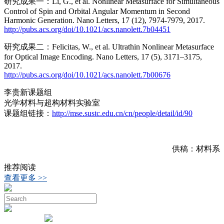
研究成果一：Li, G., et al. Nonlinear Metasurface for Simultaneous
Control of Spin and Orbital Angular Momentum in Second
Harmonic Generation. Nano Letters, 17 (12), 7974-7979, 2017.
http://pubs.acs.org/doi/10.1021/acs.nanolett.7b04451
研究成果二：Felicitas, W., et al. Ultrathin Nonlinear Metasurface
for Optical Image Encoding. Nano Letters, 17 (5), 3171–3175,
2017.
http://pubs.acs.org/doi/10.1021/acs.nanolett.7b00676
李贵新课题组
光学材料与超构材料实验室
课题组链接：
http://mse.sustc.edu.cn/cn/people/detail/id/90
供稿：材料系
推荐阅读
查看更多 >>