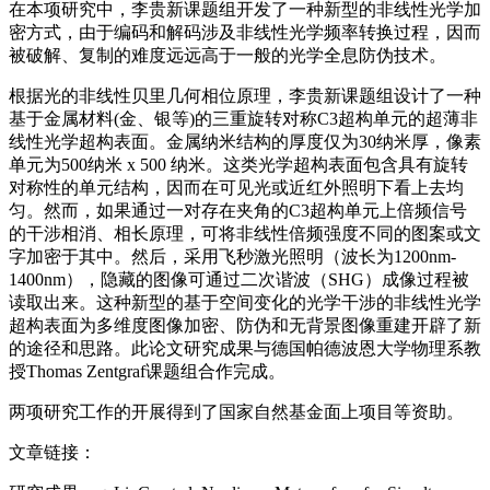
在本项研究中，李贵新课题组开发了一种新型的非线性光学加
密方式，由于编码和解码涉及非线性光学频率转换过程，因而
被破解、复制的难度远远高于一般的光学全息防伪技术。
根据光的非线性贝里几何相位原理，李贵新课题组设计了一种
基于金属材料(金、银等)的三重旋转对称C3超构单元的超薄非
线性光学超构表面。金属纳米结构的厚度仅为30纳米厚，像素
单元为500纳米 x 500 纳米。这类光学超构表面包含具有旋转
对称性的单元结构，因而在可见光或近红外照明下看上去均
匀。然而，如果通过一对存在夹角的C3超构单元上倍频信号
的干涉相消、相长原理，可将非线性倍频强度不同的图案或文
字加密于其中。然后，采用飞秒激光照明（波长为1200nm-
1400nm），隐藏的图像可通过二次谐波（SHG）成像过程被
读取出来。这种新型的基于空间变化的光学干涉的非线性光学
超构表面为多维度图像加密、防伪和无背景图像重建开辟了新
的途径和思路。此论文研究成果与德国帕德波恩大学物理系教
授Thomas Zentgraf课题组合作完成。
两项研究工作的开展得到了国家自然基金面上项目等资助。
文章链接：