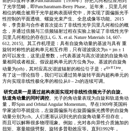
前的印度科学家Pancharatnam（1956年）亦把几何相位应用到
了光学范畴，即Pancharatnam-Berry Phase。近年来，贝里几何
相位的概念被用于光学超构表面研究中，并实现了圆偏振光手
性控制的平面透镜、螺旋光束产生、全息成像等功能。2015
年，李贵新与合作者首次提出了非线性光学贝里几何相位的概
念，并通过倍频与三倍频辐射过程在实验上验证了非线性光学
贝里几何相位的存在[Li, G. X. et al. Nature Materials 14, 607-
612, 2015]。其工作机理是：具有自旋角动量的基波与具有 重
旋转对称性的超构单元相互作用，只有谐波级次为n = jm ± 1
的可以发生，这里j是整数，±代表基波与高次谐波的自旋角动
量相同或者相反。假设超构单元的方位角为φ、基波的自旋角
i(n
∓
1)σφ
动量为(σћ)，其对应高次谐波辐射的相位引子是：e
。
有了这一理论指导，我们可以通过简单旋转平面内超构单元的
方向实现非线性极化率的相位从0 – 2π的连续可调。
研究成果一是通过超构表面实现对非线性倍频光子的自旋、
轨道角动量的同时调控
。光子的角动量表现为自旋和轨道角动
量，即Spin and Orbital Angular Momentum。早在1909年英国科
学家波印亭就提出，左旋圆偏振与右旋圆偏振光携带的自旋角
动量分别为±ћ。人们逐渐认识到光的自旋角动量不但存在，
而且可以解释很多物理现象。例如，光对各向异性介质施加的
扭矩、塞曼能级劈裂、旋转多普勒效应等。直到1992年，