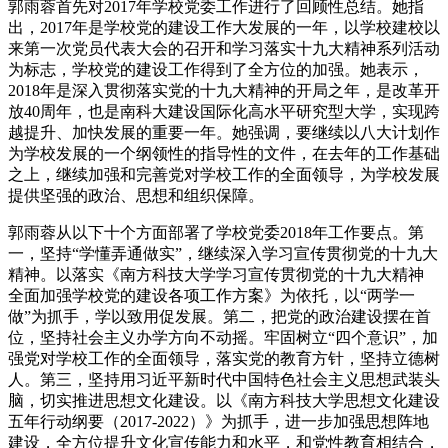
郭雨蓉首先对2017年学校党委工作进行了回顾性总结。她指
出，2017年是学校党的建设工作大发展的一年，以学校建校以
来第一次党员代表大会的召开和学习落实十九大精神系列活动
为标志，学校党的建设工作得到了全方位的加强。她表示，
2018年是深入贯彻落实党的十九大精神的开局之年，是改革开
放40周年，也是南科大建设国际化高水平研究型大学，实现跨
越提升、加快发展的重要一年。她强调，要继续以八大计划作
为学校发展的一个纲领性的指导性的文件，在去年的工作基础
之上，继续加强和完善党对学校工作的全面领导，为学校发展
提供坚强的政治、思想和组织保障。
郭雨蓉从以下十个方面部署了学校党委2018年工作要点。第
一，坚持“学懂弄通做实”，继续深入学习宣传贯彻党的十九大
精神。以落实《南方科技大学学习宣传贯彻党的十九大精神
全面加强学校党的建设各项工作方案》为依托，以“两学一
做”为抓手，学以致用促发展。第二，把党的政治建设摆在首
位，坚持社会主义办学方向不动摇。牢固树立“四个意识”，加
强党对学校工作的全面领导，落实党的教育方针，坚持立德树
人。第三，坚持用习近平新时代中国特色社会主义思想武装头
脑，切实推进思想文化建设。以《南方科技大学思想文化建设
五年行动纲要（2017-2022）》为抓手，进一步加强思想阵地
建设，全方位提升文化宣传能力和水平，和党性教育相结合，