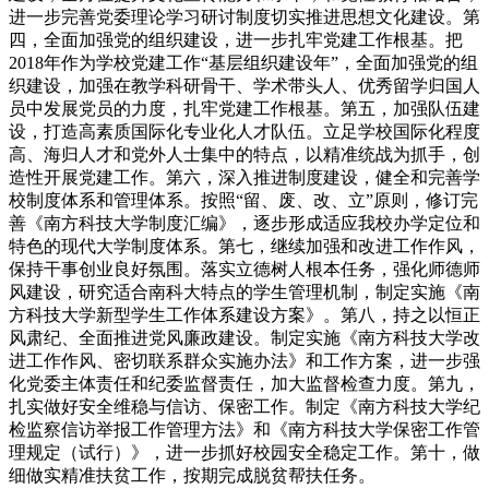
进一步完善党委理论学习研讨制度切实推进思想文化建设。第
四，全面加强党的组织建设，进一步扎牢党建工作根基。把
2018年作为学校党建工作“基层组织建设年”，全面加强党的组
织建设，加强在教学科研骨干、学术带头人、优秀留学归国人
员中发展党员的力度，扎牢党建工作根基。第五，加强队伍建
设，打造高素质国际化专业化人才队伍。立足学校国际化程度
高、海归人才和党外人士集中的特点，以精准统战为抓手，创
造性开展党建工作。第六，深入推进制度建设，健全和完善学
校制度体系和管理体系。按照“留、废、改、立”原则，修订完
善《南方科技大学制度汇编》，逐步形成适应我校办学定位和
特色的现代大学制度体系。第七，继续加强和改进工作作风，
保持干事创业良好氛围。落实立德树人根本任务，强化师德师
风建设，研究适合南科大特点的学生管理机制，制定实施《南
方科技大学新型学生工作体系建设方案》。第八，持之以恒正
风肃纪、全面推进党风廉政建设。制定实施《南方科技大学改
进工作作风、密切联系群众实施办法》和工作方案，进一步强
化党委主体责任和纪委监督责任，加大监督检查力度。第九，
扎实做好安全维稳与信访、保密工作。制定《南方科技大学纪
检监察信访举报工作管理方法》和《南方科技大学保密工作管
理规定（试行）》，进一步抓好校园安全稳定工作。第十，做
细做实精准扶贫工作，按期完成脱贫帮扶任务。