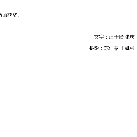
教师获奖。
文字：汪子怡 张璞
摄影：苏佳慧 王凯强