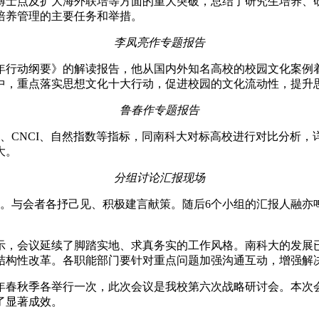
、博士点及扩大海外联培等方面的重大突破，总结了研究生培养
培养管理的主要任务和举措。
李凤亮作专题报告
年行动纲要》的解读报告，他从国内外知名高校的校园文化案例
体中，重点落实思想文化十大行动，促进校园的文化流动性，提
鲁春作专题报告
、CNCI、自然指数等指标，同南科大对标高校进行对比分析，
大。
分组讨论汇报现场
略。与会者各抒己见、积极建言献策。随后6个小组的汇报人融
，会议延续了脚踏实地、求真务实的工作风格。南科大的发展已践
结构性改革。各职能部门要针对重点问题加强沟通互动，增强解
年春秋季各举行一次，此次会议是我校第六次战略研讨会。本次
了显著成效。