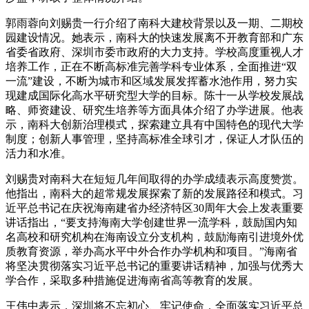
郭雨蓉向刘赐贵一行介绍了南科大建校背景以及一期、二期校
园建设情况。她表示，南科大的快速发展离不开教育部和广东
省委省政府、深圳市委市政府的大力支持。学校高度重视人才
培养工作，正在不断高标准完善学科专业体系，全面推进“双
一流”建设，不断为城市和区域发展发挥蓄水池作用，努力实
现建成国际化高水平研究型大学的目标。陈十一从学校发展战
略、师资建设、研究生培养等方面具体介绍了办学进展。他表
示，南科大创新治理模式，探索建立具有中国特色的现代大学
制度；创新人事管理，坚持高标准全球引才，保证人才队伍的
活力和水准。
刘赐贵对南科大在短短几年间取得的办学成绩表示高度赞赏。
他指出，南科大的超常规发展探索了新的发展路径和模式。习
近平总书记在庆祝海南建省办经济特区30周年大会上发表重要
讲话指出，“要支持海南大学创建世界一流学科，鼓励国内知
名高校和研究机构在海南设立分支机构，鼓励海南引进境外优
质教育资源，举办高水平中外合作办学机构和项目。”海南省
将坚决贯彻落实习近平总书记的重要讲话精神，加强与优秀大
学合作，采取多种措施促进海南省高等教育的发展。
王伟中表示，深圳将不忘初心、牢记使命，全面落实习近平总