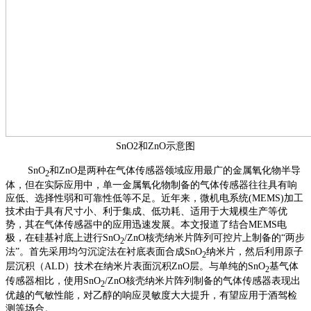
SnO2和ZnO示意图
SnO
和ZnO是两种在气体传感器领域应用最广的金属氧化物半导
2
体，但在实际应用中，单一金属氧化物制备的气体传感器往往具有响
应低、选择性弱和可靠性低等不足。近年来，微机电系统(MEMS)加工
技术由于具有尺寸小、利于集成、低功耗、适用于大规模生产等优
势，其在气体传感器中的应用迅速发展。本文报道了结合MEMS电
极，在硅基衬底上进行SnO
/ZnO核壳纳米片阵列可控片上制备的“两步
2
法”。首先采用均匀沉淀法在衬底表面合成SnO
纳米片，然后利用原子
2
层沉积（ALD）技术在纳米片表面沉积ZnO层。与单纯的SnO
基气体
2
传感器相比，使用SnO
/ZnO核壳纳米片阵列制备的气体传感器表现出
2
优越的气敏性能，对乙醇的响应灵敏度大大提升，有望应用于酒驾检
测等场合。