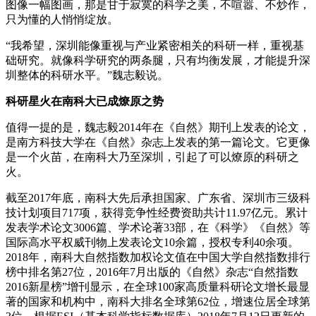
图像一幅图画，那是甘于寂寞的科学之美，不喧嚣、不炒作，
只为懂的人悄悄绽放。
“我希望，深圳能像重视与产业紧密相关的科研一样，重视基
础研究。就像科学研究的两条腿，只有均衡发展，才能提升深
圳整体的科研水平。”魏志毅说。
科研星火在南科大已成燎原之势
值得一提的是，魏志毅2014年在《自然》期刊上发表的论文，
是南方科技大学在《自然》杂志上发表的第一篇论文。它更像
是一个火苗，在南科大乃至深圳，引起了可以燎原的科研之
火。
截至2017年底，南科大先后承担国家、广东省、深圳市三级科
技计划项目717项，获得竞争性经费资助共计11.97亿元。累计
发表学术论文3006篇、学术论著33部，在《科学》《自然》等
国际高水平权威刊物上发表论文10余篇，授权专利40余项。
2018年，南科大自然指数加权论文值在中国大学自然指数排行
榜中排名第27位，2016年7月出版的《自然》杂志“自然指数
2016新星榜”增刊显示，在全球100家高质量科研论文增长最显
著的国家和机构中，南科大排名全球第62位，增速位居全球第