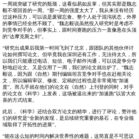
一周就突破了研究的瓶颈，这看似易如反掌，但其实那是魏志
毅不堪回首的一周。“那一周的强度太大了，我从来没有经历
过这种压力，可以说是废寝忘食。整个人处于混沌状态，外界
的事情已经全然不顾了。”魏志毅说虽然投入研究时是考虑不
到竞争对手的，但事实上，跟时间赛跑的压力一直像悬在头顶
的“达摩克斯之剑”。
“研究出成果后我第一时间飞到了北京，跟团队的其他伙伴讨
论如何撰写论文。但毕竟我在深圳还有工作，无法待太久，所
以我们只能通过电话、短信、电子邮件沟通，可以说是争分夺
秒地赶论文。又是仅用了一周，我们的论文就出炉了。”魏志
毅说，因为跟《自然》期刊编辑坦言竞争对手也在赶相关论
文，所以编辑审议、修改、定稿的过程也是非常规地“加速
度”。而几乎就在他们的论文在《自然》上刊登的同时，对手
的论文在《科学》上发表，这场被逼出来的“加速跑”以皆大欢
喜的方式结束。
此后，《科学》还结合双方论文的精华，进行了评论，赞许他
们的研究是“全新的发现，是后续研究重要的基石，在专业领
域取得了开拓性的进展”。
“能在这么短的时间内解决世界性的难题，这简直是不可思议