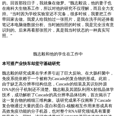
的。回首那段日子，我就像在做梦。”魏志毅说，他的妻子也
在南科大生物系工作，所以对他的研究不仅理解，而且全力支
持。“当时因为学校实验室还不完备，很多时候，我要把工作
带回家去做。我爱人给我拍过一张照片，是我在洗手间还捧着
笔记本电脑做数据分析。当时她拍照的时候，我是完全没有意
识到的。后来再看那张照片，真是我当时状态的一种真实写
照。”
魏志毅和他的学生在工作中
本可搭产业快车却坚守基础研究
魏志毅的研究成果在学术界引起了巨大反响。在大肠杆菌中，
免疫系统依赖于一个被称为Cascade的复合物的形成。此前，
由于缺乏高分辨率结构信息，Cascade的组装及其识别外源
DNA的分子机制还不清楚。魏志毅及其团队利用X射线晶体学
技术，成功解析了Cascade的高分辨率晶体结构，首次揭示了
这一复合物的精细三维构象。该研究成果不仅阐释了Cascade
复合物通过大量的蛋白-蛋白和蛋白-核酸相互作用来形成具有
高效免疫功能的分子机器，也对整个RNA研究领域具有重要