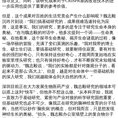
指导意义。同时，该研究成果对于CRISPR基因改造技术的进
一步应用也提供了重要的参考价值。
但是，这个成果对百姓的生活究竟会产生什么影响呢？魏志毅
沉吟片刻说：“我们搞基础研究的，成果很难迅速转化为应
用，这是事实。我们的研究，更多的是专注于研究生命本身的
奥秘。”在与魏志毅的对话中，他多次提到一个词——生命奥
秘。在他看来，这个探寻生命奥秘、揭开生命谜底的过程，像
一场华丽的冒险，充满了变幻莫测的乐趣。“我对我带的博士
生、硕士生们说，要搞基础研究，就要耐得住寂寞。要有对生
命的强烈好奇心。只有保持这份好奇心，才能周而复始地在实
验室里埋头研究；也只有保持好奇心，才有不断探究未知领域
的驱动力。”魏志毅说，“我们的实验都是针对微观分子的，看
起来不是那么‘高大上’。但是，越是对生命体中一些基础机制
的深入研究，我们就越能体会到大自然的伟大。”
深圳目前正在大力发展生物医药产业，魏志毅研究的领域本可
以搭上这列“快车”，但他并不想这么做。“从本科开始，我就
一直致力于基础研究。紧密与产业对接的科学研究固然重要，
但基础研究也必不可少。像我正在研究的脑神经发育的分子结
构，当然可以炒作‘脑疾病’的概念，但对我而言，只是想发现
神经生长的奥秘。”抬头，魏志毅办公室墙壁上的复合物分子