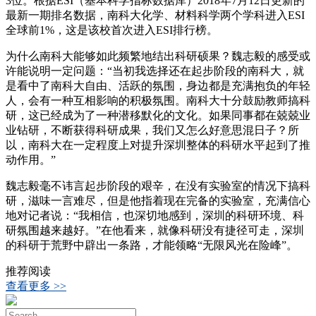
3位。根据ESI（基本科学指标数据库）2018年7月12日更新的
最新一期排名数据，南科大化学、材料科学两个学科进入ESI
全球前1%，这是该校首次进入ESI排行榜。
为什么南科大能够如此频繁地结出科研硕果？魏志毅的感受或
许能说明一定问题：“当初我选择还在起步阶段的南科大，就
是看中了南科大自由、活跃的氛围，身边都是充满抱负的年轻
人，会有一种互相影响的积极氛围。南科大十分鼓励教师搞科
研，这已经成为了一种潜移默化的文化。如果同事都在兢兢业
业钻研，不断获得科研成果，我们又怎么好意思混日子？所
以，南科大在一定程度上对提升深圳整体的科研水平起到了推
动作用。”
魏志毅毫不讳言起步阶段的艰辛，在没有实验室的情况下搞科
研，滋味一言难尽，但是他指着现在完备的实验室，充满信心
地对记者说：“我相信，也深切地感到，深圳的科研环境、科
研氛围越来越好。”在他看来，就像科研没有捷径可走，深圳
的科研于荒野中辟出一条路，才能领略“无限风光在险峰”。
推荐阅读
查看更多 >>