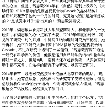
在《自然》期刊上发表文章，经常要耗费科学家几年甚至十数
年的心血。但是，魏志毅2014年在《自然》期刊上发表的《大
肠杆菌中RNA指导的免疫监视复合物Cascade的晶体结构》，
前后却只花费了他约一个月的时间。究竟这“极速”是如何炼成
的？“是被竞争对手‘逼’出来的！”魏志毅笑着说。
2013年，魏志毅从香港科技大学加盟南科大。和老朋友的一次
碰面，在魏志毅的心中点燃了火花。“2013年年底的时候，我
见到了研究生时的师姐、中科院生物物理所研究员王艳丽。她
告诉我，她正在研究大肠杆菌中RNA指导的免疫监视复合物
Cascade，不过在研究中遇到了一些瓶颈。”魏志毅深深知道这
一研究在科学界的价值，他很想运用自己所学的结构生物学助
师姐一臂之力。但是当时，南科大还在起步阶段，从实验室到
助手都不完备，在这样的情况下做研究，难度可想而知。
2014年春节，魏志毅突然接到王艳丽从北京打来的电话。“电
话那头，她有点焦急。她说自己的研究有了突破性进展，但是
必须解析Cascade的分子结构，否则研究就会陷入僵局。”魏志
毅这次二话没说，毅然加入了项目组。
为了向记者解释自己在项目组中的角色，他打了个比方，“结
构生物学就是给研究者戴上‘高分辨率眼镜’，让研究者可以清