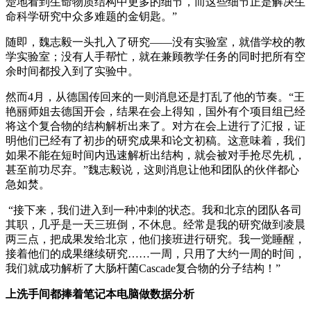
楚地看到生命物质结构中更多的细节，而这些细节正是解决生
命科学研究中众多难题的金钥匙。”
随即，魏志毅一头扎入了研究——没有实验室，就借学校的教
学实验室；没有人手帮忙，就在兼顾教学任务的同时把所有空
余时间都投入到了实验中。
然而4月，从德国传回来的一则消息还是打乱了他的节奏。“王
艳丽师姐去德国开会，结果在会上得知，国外有个项目组已经
将这个复合物的结构解析出来了。对方在会上进行了汇报，证
明他们已经有了初步的研究成果和论文初稿。这意味着，我们
如果不能在短时间内迅速解析出结构，就会被对手抢尽先机，
甚至前功尽弃。”魏志毅说，这则消息让他和团队的伙伴都心
急如焚。
“接下来，我们进入到一种冲刺的状态。我和北京的团队各司
其职，几乎是一天三班倒，不休息。经常是我的研究做到凌晨
两三点，把成果发给北京，他们接班进行研究。我一觉睡醒，
接着他们的成果继续研究……一周，只用了大约一周的时间，
我们就成功解析了大肠杆菌Cascade复合物的分子结构！”
上洗手间都捧着笔记本电脑做数据分析