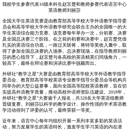
我校学生参赛代表16级本科生赵言楚和教师参赛代表语言中心
英语教师刘丽莎
全国大学生英语竞赛是由教育部高等学校大学外语教学指导委
员会和高等学校大学外语教学研究会联合主办的全国唯一的大
学生英语综合能力竞赛。该竞赛每年举办一次，分初赛、决赛
及全国总决赛三个阶段。在之前的初赛和决赛中，赵言楚凭借
扎实的英语综合功底，一路过关斩将，将特等奖收入囊中，取
得了参加全国总决赛的入场券。总决赛现场，在指导教师刘丽
莎的悉心指导下，赵言楚与各高校的英语精英们同场角力，一
较高下，最终在辩论赛和演讲比赛中脱颖而出。
外研社“教学之星”大赛是由教育部高等学校大学外语教学指导
委员会、教育部高等学校英语专业教学指导分委员会等机构共
同举办的大型公益赛事，面向全国高等院校英语教师，旨在切
实提高外语教学质量，推动高校外语师资队伍建设。2018年，
外研社“教学之星”大赛逾千人报名，共328名大学英语组教师
晋级复赛。刘丽莎以科学的教学设计、操作性强的学术英语教
学活动得到了评委的认可，最终荣获一等奖。
近年来，语言中心每年均组织开展一系列丰富多彩的英语活
动，努力发展学生的英语特长，激发学生学习英语的内在潜