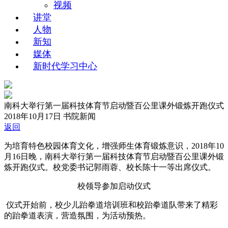
视频
讲堂
人物
新知
媒体
新时代学习中心
南科大举行第一届科技体育节启动暨百公里课外锻炼开跑仪式
2018年10月17日
书院新闻
返回
为培育特色校园体育文化，增强师生体育锻炼意识，2018年10
月16日晚，南科大举行第一届科技体育节启动暨百公里课外锻
炼开跑仪式。校党委书记郭雨蓉、校长陈十一等出席仪式。
校领导参加启动仪式
仪式开始前，校少儿跆拳道培训班和校跆拳道队带来了精彩
的跆拳道表演，营造氛围，为活动预热。