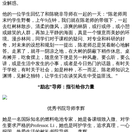
业解惑。
他的一位学生回忆了和陈晓非导师在一起的一天：“陈老师周
末约学生野餐，上午9点钟，我们就在陈老师的带领下，一起
去红树林散步。清柔的微风，凉爽的林荫，或行或停，或小憩
或嬉笑的人群，再加上平静的海面，真是一个惬意而美妙的环
境。漫步林间，同学们对于课程的疑问、对专业和科研的好
奇，对未来的设想和规划一一提出，陈老师总是笑着耐心地解
答。走累了，就寻一阴凉之地，在大树的荫蔽下稍作休息。桌
布摊开，吃食摆上，随意坐下便是另一种风趣。要么听，要么
讲，或是生活中发生的小事，或者是今日热门的话题，有时关
于学校，有时关于社会，如是种种，不一而足。陈老师知识之
渊博，见解之独特，让学生们在谈笑风生中受益匪浅。”
“励志”导师：指引给你力量
优秀书院导师李辉
她是一名国际知名的燃料电池专家，她是备课细致入微、对学
生要求严格的Professor. Li，她也是呵护学生，追求真理，一心
报国，热爱生活的树礼书院导师——李辉。