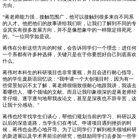
方向。
“蒋老师能力强，接触范围广，他可以接触到很多来自不同系
的人才。他把他们的故事讲给我们听，让我们了解到不同的专
业其实有很多发展方向，并不是像想象中的一样限定得死死
的。”一位同学如是说。
蒋伟在分析这些方向的时候，会告诉同学们一个理念：进任何
一个系都有许多种选择，关键只是在于你要想好自己到底喜欢
什么。
蒋伟对本科生的科研项目也非常重视，并且会进行耐心指导。
他的学生庞新语回忆说：“我申请一个大创项目时，因为有一
些背景知识不太了解，蒋老师很细致很耐心地跟我讲，我该去
看哪些人、哪个领域的文献。而且让我印象很深的是蒋老师经
常仔细、逐字逐句地帮我改论文，甚至是深夜也不辞辛苦，这
让我十分感动。”
蒋伟也经常找学生们谈心，帮他们规划当前的学习、科研以及
以后的深造道路，当学生们在考试、申请项目遇到挫折的时
候，蒋伟也会悉心地开导。为了让同学们了解到相关领域科研
的新进展以及学术界前沿的研究，他鼓励同学们去参加一些学