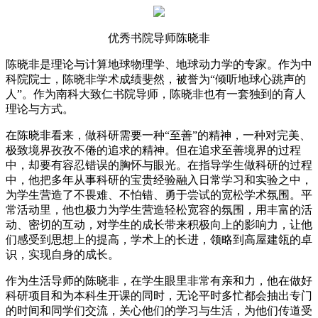
优秀书院导师陈晓非
陈晓非是理论与计算地球物理学、地球动力学的专家。作为中
科院院士，陈晓非学术成绩斐然，被誉为“倾听地球心跳声的
人”。作为南科大致仁书院导师，陈晓非也有一套独到的育人
理论与方式。
在陈晓非看来，做科研需要一种“至善”的精神，一种对完美、
极致境界孜孜不倦的追求的精神。但在追求至善境界的过程
中，却要有容忍错误的胸怀与眼光。在指导学生做科研的过程
中，他把多年从事科研的宝贵经验融入日常学习和实验之中，
为学生营造了不畏难、不怕错、勇于尝试的宽松学术氛围。平
常活动里，他也极力为学生营造轻松宽容的氛围，用丰富的活
动、密切的互动，对学生的成长带来积极向上的影响力，让他
们感受到思想上的提高，学术上的长进，领略到高屋建瓴的卓
识，实现自身的成长。
作为生活导师的陈晓非，在学生眼里非常有亲和力，他在做好
科研项目和为本科生开课的同时，无论平时多忙都会抽出专门
的时间和同学们交流，关心他们的学习与生活，为他们传道受