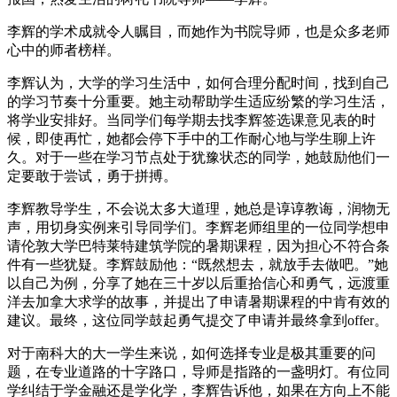
李辉的学术成就令人瞩目，而她作为书院导师，也是众多老师
心中的师者榜样。
李辉认为，大学的学习生活中，如何合理分配时间，找到自己
的学习节奏十分重要。她主动帮助学生适应纷繁的学习生活，
将学业安排好。当同学们每学期去找李辉签选课意见表的时
候，即使再忙，她都会停下手中的工作耐心地与学生聊上许
久。对于一些在学习节点处于犹豫状态的同学，她鼓励他们一
定要敢于尝试，勇于拼搏。
李辉教导学生，不会说太多大道理，她总是谆谆教诲，润物无
声，用切身实例来引导同学们。李辉老师组里的一位同学想申
请伦敦大学巴特莱特建筑学院的暑期课程，因为担心不符合条
件有一些犹疑。李辉鼓励他：“既然想去，就放手去做吧。”她
以自己为例，分享了她在三十岁以后重拾信心和勇气，远渡重
洋去加拿大求学的故事，并提出了申请暑期课程的中肯有效的
建议。最终，这位同学鼓起勇气提交了申请并最终拿到offer。
对于南科大的大一学生来说，如何选择专业是极其重要的问
题，在专业道路的十字路口，导师是指路的一盏明灯。有位同
学纠结于学金融还是学化学，李辉告诉他，如果在方向上不能