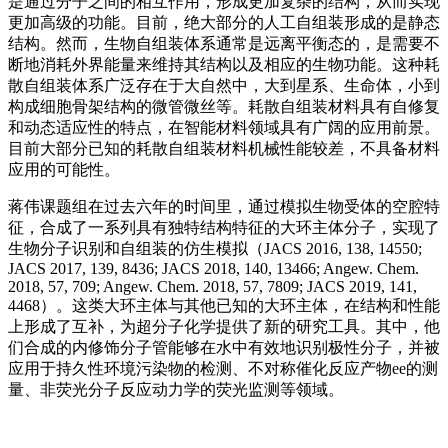
是通过分子之间的相互作用，形成更加复杂的结构，从而实现
更加高级的功能。目前，绝大部分的人工自组装形成的是静态
结构。然而，生物自组装体系通常是远离平衡态的，是需要不
断地消耗外界能量来维持其结构以及相应的生物功能。这种耗
散自组装体系广泛存在于大自然中，大到星系、生命体，小到
构成细胞骨架结构的微管微丝等。耗散自组装材料具有自修复
和动态适应性的特点，在智能材料领域具有广阔的应用前景。
目前大部分已知的耗散自组装材料机械性能较差，不具备材料
应用的可能性。
蒋伟课题组在过去六年的时间里，通过模拟生物受体的空腔特
征，合成了一系列具有独特结构特征的大环主体分子，实现了
生物分子识别和自组装的仿生模拟（JACS 2016, 138, 14550;
JACS 2017, 139, 8436; JACS 2018, 140, 13466; Angew. Chem.
2018, 57, 709; Angew. Chem. 2018, 57, 7809; JACS 2019, 141,
4468）。这类大环主体与其他已知的大环主体，在结构和性能
上形成了互补，为超分子化学提供了新的研究工具。其中，他
们合成的内修饰分子管能够在水中有效地识别极性分子，并被
应用于持久性环境污染物的检测、不对称催化反应产物ee的测
量、非荧光分子反应动力学的荧光监测等领域。