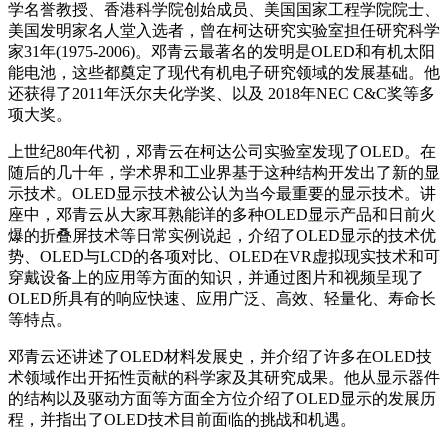
学名誉教授、香港科学院创始成员、美国国家工程学院院士、
美国发明家名人堂入选者，曾在柯达研究实验室担任研究科学
家31年(1975-2006)。邓青云最著名的发明是OLED和有机太阳
能电池，这些都奠定了现代有机电子研究领域的发展基础。他
还获得了2011年沃尔夫化学奖、以及 2018年NEC C&C奖等多
项大奖。
上世纪80年代初，邓青云在柯达公司实验室发现了OLED。在
随后的几十年，学术界和工业界基于这种结构开发出了新的显
示技术。OLED显示技术被公认为当今最重要的显示技术。讲
座中，邓青云从大家耳熟能详的多种OLED显示产品和日前火
爆的折叠屏技术等日常实例说起，介绍了OLED显示的技术优
势、OLED与LCD的各项对比、OLED在VR虚拟现实技术和可
穿戴设备上的应用等方面的知识，并通过图片和视频呈现了
OLED所具有的响应快速、应用广泛、高效、轻量化、寿命长
等特点。
邓青云还讲述了OLED材料发展史，并介绍了许多在OLED技
术领域作出开拓性贡献的科学家及其研究成果。他从显示器件
的结构以及驱动方面等方面全方位介绍了OLED显示的发展历
程，并指出了OLED技术目前面临的挑战和机遇。