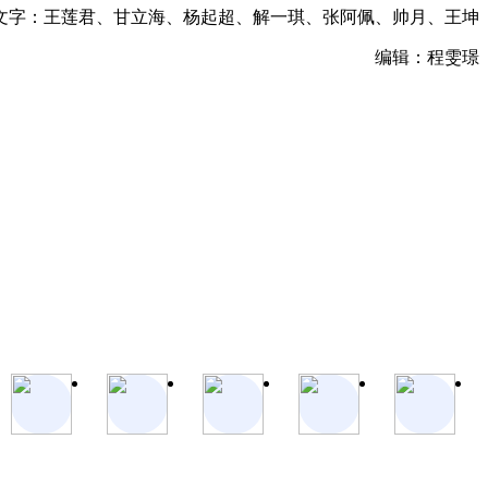
文字：王莲君、甘立海、杨起超、解一琪、张阿佩、帅月、王坤
编辑：程雯璟