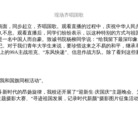
现场齐唱国歌
画面，同步起立，齐唱国歌。观看直播的过程中，庆祝中华人民
久不息。观看直播后，同学们纷纷表示，以这种特别的方式与祖国
是一名中国人而自豪。致诚书院杨柳同学说：“给我留下最深印
记。对于我们青年大学生来说，要珍惜这来之不易的和平，继承
上的99A主战坦克、“东风快递”、信息作战方队。除了看到这
我和国旗同框活动”。
新时代的昂扬旋律，我校还开展了“迎新生·庆国庆”主题晚会、
”主题摄影大赛、“寻迹祖国发展，记录时代新颜”摄影图片征集活