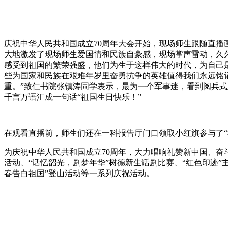
庆祝中华人民共和国成立70周年大会开始，现场师生跟随直播
大地激发了现场师生爱国情和民族自豪感，现场掌声雷动，久
感受到祖国的繁荣强盛，他们为生于这样伟大的时代，为自己
些为国家和民族在艰难年岁里奋勇抗争的英雄值得我们永远铭
重。”致仁书院张镇涛同学表示，最为一个军事迷，看到阅兵式
千言万语汇成一句话“祖国生日快乐！”
在观看直播前，师生们还在一科报告厅门口领取小红旗参与了“
为庆祝中华人民共和国成立70周年，大力唱响礼赞新中国、奋斗
活动、“话忆韶光，剧梦年华”树德新生话剧比赛、“红色印迹
春告白祖国”登山活动等一系列庆祝活动。