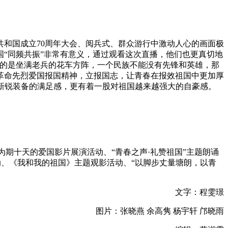
共和国成立70周年大会、阅兵式、群众游行中激动人心的画面极
“同频共振”非常有意义，通过观看这次直播，他们也更真切地
象的是坐满老兵的花车方阵，一个民族不能没有先锋和英雄，那
革命先烈爱国报国精神，立报国志，让青春在报效祖国中更加厚
些新锐装备的满足感，更有着一股对祖国越来越强大的自豪感。
为期十天的爱国影片展演活动、“青春之声·礼赞祖国”主题朗诵
动、《我和我的祖国》主题观影活动、“以脚步丈量塘朗，以青
文字：程雯璟
图片：张晓燕 余高隽 杨宇轩 邝晓雨