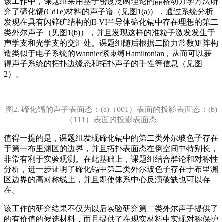
该工作中，课题组采用基于密度泛函理论的晶格动力学方法研
究了碲化镉(CdTe)材料的声子谱（见图1(a)），通过系统分析
发现在具有闪锌矿结构的II-VI半导体碲化镉中存在理想的第二
类外尔声子（见图1(b)），并且发现这样的准粒子激发发生于
声学支和光学支的交汇处。课题组随后根据二阶力常数矩阵构
造类似于电子系统的Wannier紧束缚Hamiltonian，从而可以获
得声子系统的拓扑边缘态和拓扑声子的手性等信息（见图
2）。
图2. 碲化镉的声子表面态：(a)（001）表面的投影表面态；(b)
（111）表面的投影表面态
值得一提的是，课题组发现碲化镉中的第二类外尔玻色子存在
于第一布里渊区的边界，并且拓扑表面态在倒空间中特别长，
非常有利于实验观测。在此基础上，课题组结合群论和对称性
分析，进一步证明了碲化镉中第二类外尔玻色子存在于布里渊
区边界的高对称线上，并且即使体系中心反演破缺也可以存
在。
该工作的研究结果不仅为以后实验研究第二类外尔声子提供了
的有价值的候选材料，而且提供了在现实材料中实现对称保护