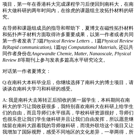
项目，第一年在香港科大完成课程学习后便回到南科大，在南
科大做科研的两年时间内，在徐虎的课题组主攻拓扑材料的研
究。
在导师和课题组成员的指导和帮助下，夏博文在磁性拓扑材料
和拓扑声子材料方面取得许多重要成果，以第一作者或者共同
第一作者发表了3篇
Physical Review Letters
，1篇
Physical Review
B(Rapid communication)
, 1篇
npj Computational Materials
, 还以共
同作者身份在
Angewandte Chemie
,
Matter
,
Nanaoscale
,
Physical
Review B
等期刊上参与发表多篇高水平研究论文。
对话第一作者夏博文：
Q:在南科大本科毕业后，你继续选择了南科大的博士项目，请
谈谈在南科大学习和科研的感受。
A: 我是南科大去筹转正后招收的第一届学生，本科期间在南
科大的学习让我收获很多，我特别喜欢南科大在科研上给学生
们的自由，而且导师们水平很高，学校科研资源很好，导师们
也很乐意让我们学生做科研并且让我们自由发挥，所以愿意继
续留在南科大跟着我的导师做科研，而境外联培这个项目又让
我增加了国际视野，感受不同地区的文化差异，一举两得，所