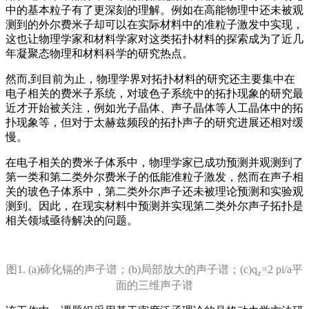
中的基本粒子有了更深刻的理解。例如在高能物理中还未被观
测到的外尔费米子却可以在实际材料中的准粒子激发中实现，
这也让物理学家和材料学家对这类拓扑材料的探索成为了近几
年凝聚态物理和材料科学的研究热点。
然而,到目前为止，物理学界对拓扑材料的研究还主要集中在
电子相关的费米子系统，对玻色子系统中的拓扑现象的研究最
近才开始被关注，例如光子晶体、声子晶体等人工晶体中的拓
扑现象等，但对于太赫兹频段的拓扑声子的研究进展还相对缓
慢。
在电子相关的费米子体系中，物理学家已成功预测并观测到了
第一类和第二类外尔费米子的低能准粒子激发，然而在声子相
关的玻色子体系中，第二类外尔声子还未被理论预测和实验观
测到。因此，在现实材料中预测并实现第二类外尔声子拓扑是
相关领域亟待解决的问题。
图1. (a)碲化镉的声子谱；(b)局部放大的声子谱；(c)q
=2 pi/a平
z
面的三维声子谱