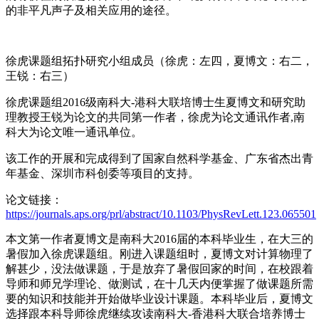
的非平凡声子及相关应用的途径。
徐虎课题组拓扑研究小组成员（徐虎：左四，夏博文：右二，
王锐：右三）
徐虎课题组2016级南科大-港科大联培博士生夏博文和研究助
理教授王锐为论文的共同第一作者，徐虎为论文通讯作者,南
科大为论文唯一通讯单位。
该工作的开展和完成得到了国家自然科学基金、广东省杰出青
年基金、深圳市科创委等项目的支持。
论文链接：
https://journals.aps.org/prl/abstract/10.1103/PhysRevLett.123.065501
本文第一作者夏博文是南科大2016届的本科毕业生，在大三的
暑假加入徐虎课题组。刚进入课题组时，夏博文对计算物理了
解甚少，没法做课题，于是放弃了暑假回家的时间，在校跟着
导师和师兄学理论、做测试，在十几天内便掌握了做课题所需
要的知识和技能并开始做毕业设计课题。本科毕业后，夏博文
选择跟本科导师徐虎继续攻读南科大-香港科大联合培养博士