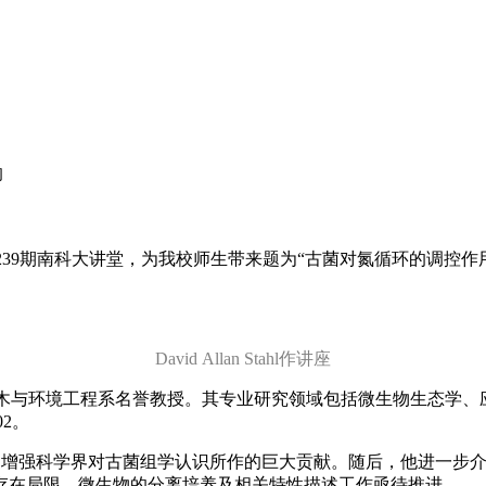
响
ahl应邀做客第239期南科大讲堂，为我校师生带来题为“古菌对氮循
David Allan Stahl作讲座
西雅图分校土木与环境工程系名誉教授。其专业研究领域包括微生物生态
02。
科学家过去为增强科学界对古菌组学认识所作的巨大贡献。随后，他进
然存在局限，微生物的分离培养及相关特性描述工作亟待推进。